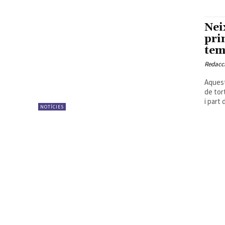
Nei
pri
tem
Redacc
Aquest
de tor
i part 
NOTÍCIES