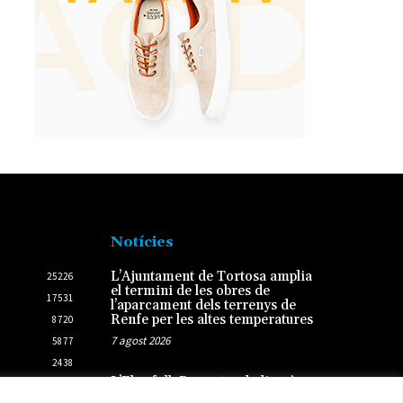
Notícies
L’Ajuntament de Tortosa amplia
25226
el termini de les obres de
17531
l’aparcament dels terrenys de
Renfe per les altes temperatures
8720
7 agost 2026
5877
2438
L’Ebrefolk Roquetes dedicarà
2431
l’11a edició a la unió de la música