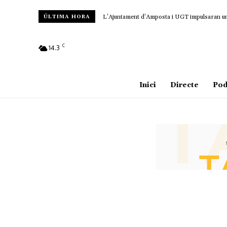
L’Ajuntament d’Amposta i UGT impulsaran un c
ÚLTIMA HORA
C
14.3
Amposta
Inici
Directe
Pod