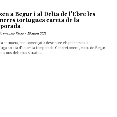
xen a Begur i al Delta de l’Ebre les
meres tortugues careta de la
porada
ió Imagina Ràdio
-
10 agost 2023
a setmana, han començat a descloure els primers nius
tuga careta d’aquesta temporada. Concretament, el niu de Begur
dels ous dels nius situats...