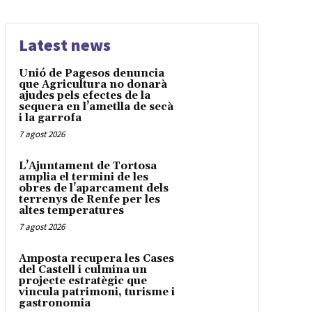
Latest news
Unió de Pagesos denuncia
que Agricultura no donarà
ajudes pels efectes de la
sequera en l’ametlla de secà
i la garrofa
7 agost 2026
L’Ajuntament de Tortosa
amplia el termini de les
obres de l’aparcament dels
terrenys de Renfe per les
altes temperatures
7 agost 2026
Amposta recupera les Cases
del Castell i culmina un
projecte estratègic que
vincula patrimoni, turisme i
gastronomia