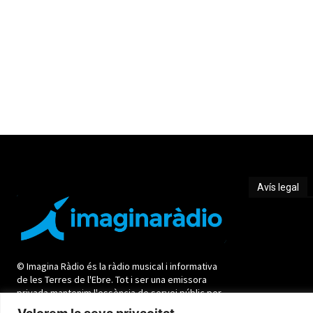
Avís legal
Avís legal
© Imagina Ràdio és la ràdio musical i informativa
de les Terres de l'Ebre. Tot i ser una emissora
privada mantenim l'essència de servei públic per
oferir una informació de qualitat i de proximitat.