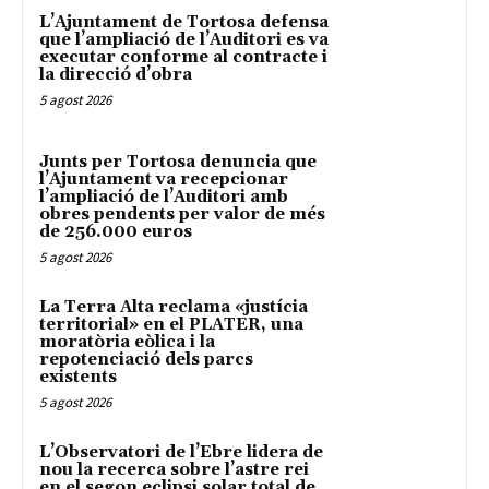
L’Ajuntament de Tortosa defensa
que l’ampliació de l’Auditori es va
executar conforme al contracte i
la direcció d’obra
5 agost 2026
Junts per Tortosa denuncia que
l’Ajuntament va recepcionar
l’ampliació de l’Auditori amb
obres pendents per valor de més
de 256.000 euros
5 agost 2026
La Terra Alta reclama «justícia
territorial» en el PLATER, una
moratòria eòlica i la
repotenciació dels parcs
existents
5 agost 2026
L’Observatori de l’Ebre lidera de
nou la recerca sobre l’astre rei
en el segon eclipsi solar total de