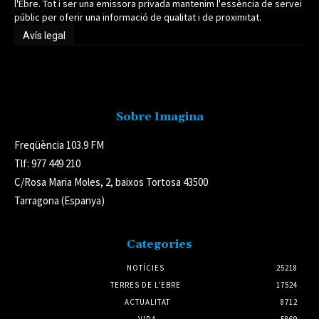
l'Ebre. Tot i ser una emissora privada mantenim l'essència de servei
públic per oferir una informació de qualitat i de proximitat.
Avís legal
Avís legal
Sobre Imagina
Freqüència 103.9 FM
Tlf: 977 449 210
C/Rosa Maria Moles, 2, baixos Tortosa 43500
Tarragona (Espanya)
Categories
NOTÍCIES
25218
TERRES DE L'EBRE
17524
ACTUALITAT
8712
VIDA
5869