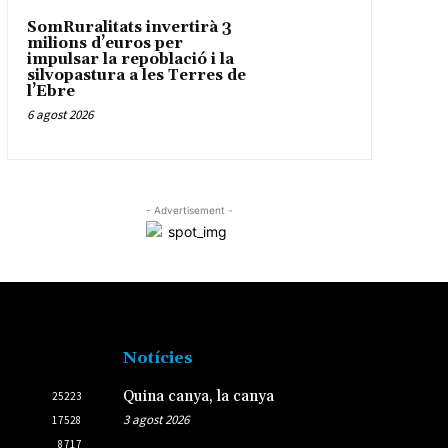
SomRuralitats invertirà 3
milions d’euros per
impulsar la repoblació i la
silvopastura a les Terres de
l’Ebre
6 agost 2026
- Advertisement -
Notícies
Quina canya, la canya
25223
3 agost 2026
17528
8717