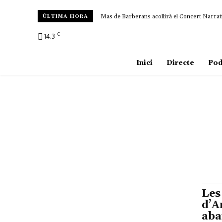
Mas de Barberans acollirà el Concert Narrat
ÚLTIMA HORA
C
14.3
Amposta
Inici
Directe
Pod
Les
d’A
aba