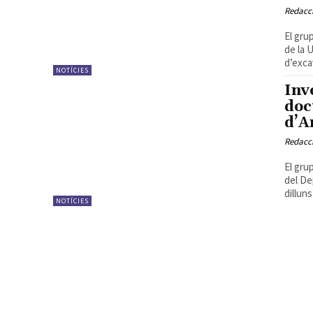
Redacc
El gru
de la 
d’exca
NOTÍCIES
Inv
doc
d’A
Redacc
El gru
del De
dilluns 
NOTÍCIES