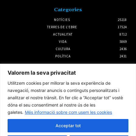
Categories
NOTÍCIES
25218
TERRES DE L'EBRE
17524
ACTUALITAT
8712
VIDA
5869
CULTURA
2436
POLÍTICA
2431
Notícies
Valorem la seva privacitat
La Terra Alta reclama «justícia territorial»
Utilitzem cookies per millorar la seva experiència de
en el PLATER, una moratòria eòlica i la
repotenciació dels parcs existents
navegació, mostrar anuncis o continguts personalitzats i
5 agost 2026
analitzar el nostre trànsit. En fer clic a “Acceptar tot” vostè
dóna el seu consentiment al nostre ús de les
galetes.
Més informació sobre com usem les cookies
El Consell Comarcal del Montsià presenta
al·legacions contra el PLATER
Acceptar tot
31 juliol 2026