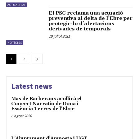
ACTUALITAT
El PSC reclama una actuació
preventiva al delta de l’Ebre per
protegir-lo d’afectacions
derivades de temporals
10 juliol 2021
NOTÍCIES
1
2
Latest news
Mas de Barberans acollirà el
Concert Narratiu de Dona i
Essència Terres de l’Ebre
6 agost 2026
L’Ajuntament d’Amposta i UGT