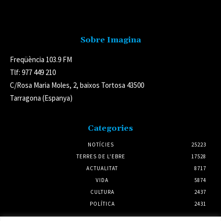
Avís legal
Sobre Imagina
Freqüència 103.9 FM
Tlf: 977 449 210
C/Rosa Maria Moles, 2, baixos Tortosa 43500
Tarragona (Espanya)
Categories
NOTÍCIES
25223
TERRES DE L'EBRE
17528
ACTUALITAT
8717
VIDA
5874
CULTURA
2437
POLÍTICA
2431