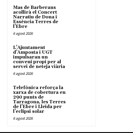
Mas de Barberans
acollirà el Concert
Narratiu de Dona i
Essència Terres de
l’Ebre
6 agost 2026
L’Ajuntament
d’Amposta i UGT
impulsaran un
conveni propi per al
servei de neteja viària
6 agost 2026
Telefònica reforça la
xarxa de cobertura en
290 punts de
Tarragona, les Terres
de l’Ebre i Lleida per
l’eclipsi solar
6 agost 2026