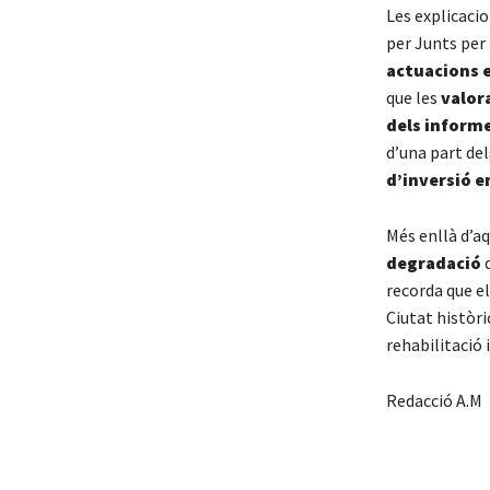
Les explicaci
per Junts per 
actuacions e
que les
valor
dels informe
d’una part de
d’inversió e
Més enllà d’aq
degradació
q
recorda que el
Ciutat històri
rehabilitació 
Redacció A.M