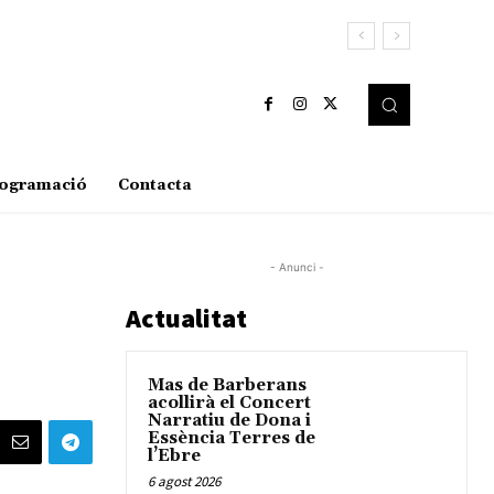
ogramació
Contacta
- Anunci -
Actualitat
Mas de Barberans
acollirà el Concert
Narratiu de Dona i
Essència Terres de
l’Ebre
6 agost 2026