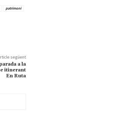
patrimoni
rticle següent
parada a la
e itinerant
En Ruta