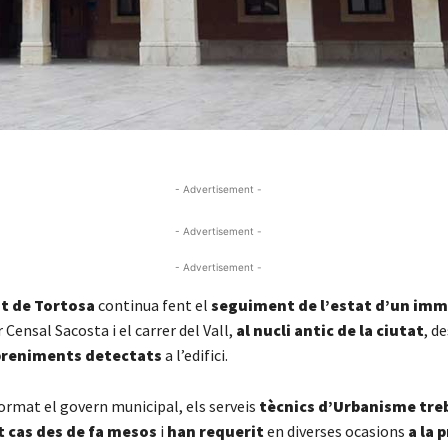
- Advertisement -
- Advertisement -
- Advertisement -
t de Tortosa
continua fent el
seguiment de l’estat d’un imm
r Censal Sacosta i el carrer del Vall,
al nucli antic de la ciutat
, d
preniments detectats
a l’edifici.
ormat el govern municipal, els serveis
tècnics d’Urbanisme tre
 cas des de fa mesos
i
han requerit
en diverses ocasions
a la 