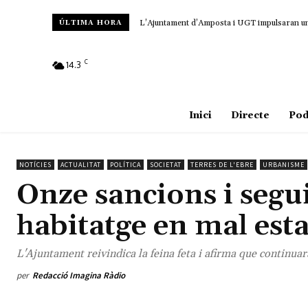
L’Ajuntament d’Amposta i UGT impulsaran un c
ÚLTIMA HORA
C
14.3
Amposta
Inici
Directe
Pod
NOTÍCIES
ACTUALITAT
POLÍTICA
SOCIETAT
TERRES DE L'EBRE
URBANISME
Onze sancions i segu
habitatge en mal esta
L'Ajuntament reivindica la feina feta i afirma que continua
per
Redacció Imagina Ràdio