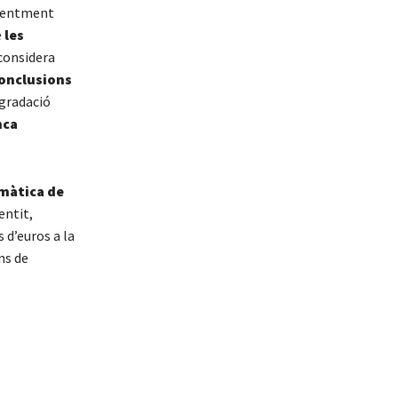
ecentment
e
les
considera
conclusions
egradació
nca
màtica de
entit,
 d’euros a la
ns de