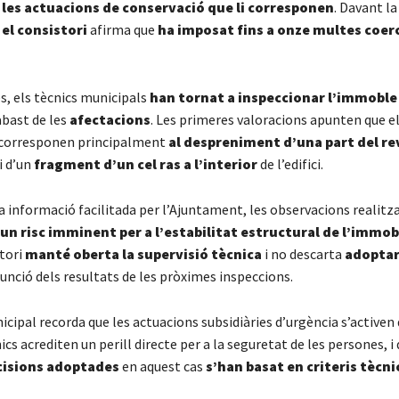
les actuacions de conservació que li corresponen
. Davant l
el consistori
afirma que
ha imposat fins a onze multes coerc
es, els tècnics municipals
han tornat a inspeccionar l’immoble
abast de les
afectacions
. Les primeres valoracions apunten que e
 corresponen principalment
al despreniment d’una part del r
i d’un
fragment d’un cel ras a l’interior
de l’edifici.
 informació facilitada per l’Ajuntament, les observacions realitza
un risc imminent per a l’estabilitat estructural de l’immob
stori
manté oberta la supervisió tècnica
i no descarta
adoptar
unció dels resultats de les pròximes inspeccions.
cipal recorda que les actuacions subsidiàries d’urgència s’activen 
cs acrediten un perill directe per a la seguretat de les persones, i
cisions adoptades
en aquest cas
s’han basat en criteris tècni