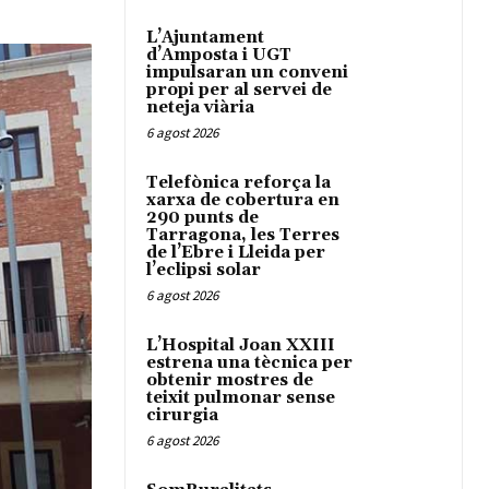
L’Ajuntament
d’Amposta i UGT
impulsaran un conveni
propi per al servei de
neteja viària
6 agost 2026
Telefònica reforça la
xarxa de cobertura en
290 punts de
Tarragona, les Terres
de l’Ebre i Lleida per
l’eclipsi solar
6 agost 2026
L’Hospital Joan XXIII
estrena una tècnica per
obtenir mostres de
teixit pulmonar sense
cirurgia
6 agost 2026