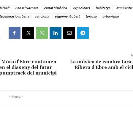
el Vall
Censal Sacosta
ciutat històrica
expedients
habitatge
Nucli antic
Regeneració urbana
sancions
seguiment obert
tortosa
urbanisme
A
e Móra d’Ebre continuen
La música de cambra farà 
en el disseny del futur
Ribera d’Ebre amb el cicl
 pumptrack del municipi
- Anunci -