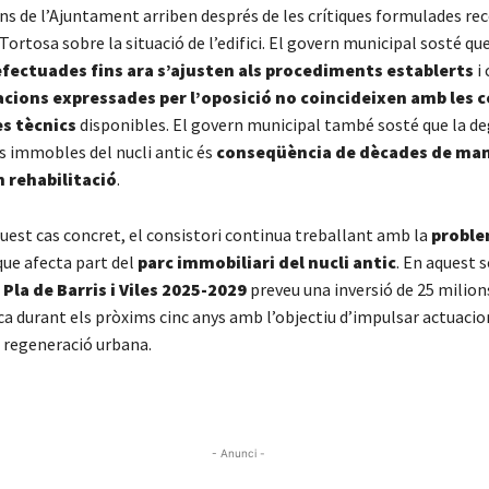
ons de l’Ajuntament arriben després de les crítiques formulades r
Tortosa sobre la situació de l’edifici. El govern municipal sosté qu
fectuades fins ara s’ajusten als procediments establerts
i 
acions expressades per l’oposició
no coincideixen amb les 
s tècnics
disponibles. El govern municipal també sosté que la d
ls immobles del nucli antic és
conseqüència de dècades de ma
n rehabilitació
.
uest cas concret, el consistori continua treballant amb la
proble
ue afecta part del
parc immobiliari del nucli antic
. En aquest s
Pla de Barris i Viles 2025-2029
preveu una inversió de 25 milions
ca durant els pròxims cinc anys amb l’objectiu d’impulsar actuacio
i regeneració urbana.
- Anunci -