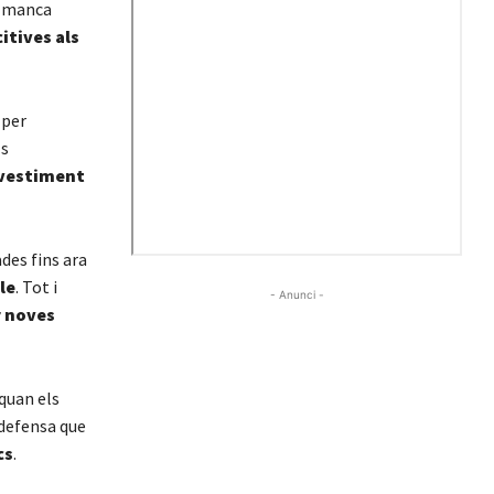
a manca
itives als
per
ls
evestiment
des fins ara
le
. Tot i
- Anunci -
 noves
quan els
 defensa que
cs
.