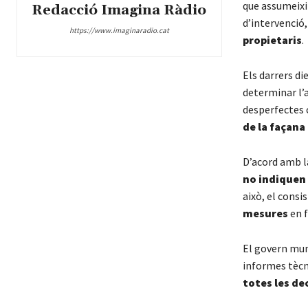
que assumeixi
Redacció Imagina Ràdio
d’intervenció,
https://www.imaginaradio.cat
propietaris
.
Els darrers di
determinar l’
desperfectes
de la façana
D’acord amb la
no indiquen 
això, el consi
mesures
en f
El govern muni
informes tècni
totes les de