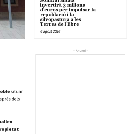
SomRuralitats
invertirà 3 milions
d’euros per impulsar la
repoblació i la
silvopastura a les
Terres de l’Ebre
6 agost 2026
- Anunci -
oble
situar
esprés dels
ballen
propietat