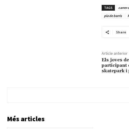
TAGS
carrer d
pla de barris
Share
Article anterior
Els joves d
participant 
skatepark i
Més articles