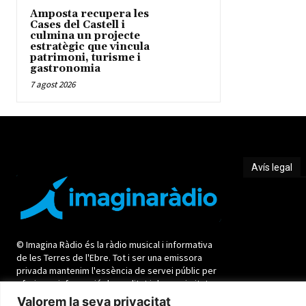
Amposta recupera les
Cases del Castell i
culmina un projecte
estratègic que vincula
patrimoni, turisme i
gastronomia
7 agost 2026
Avís legal
Avís legal
© Imagina Ràdio és la ràdio musical i informativa
de les Terres de l'Ebre. Tot i ser una emissora
privada mantenim l'essència de servei públic per
oferir una informació de qualitat i de proximitat.
Valorem la seva privacitat