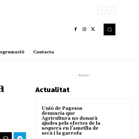
ogramació
Contacta
- Anunci -
a
Actualitat
Unió de Pagesos
denuncia que
Agricultura no donarà
ajudes pels efectes de la
sequera en l’ametlla de
secà i la garrofa