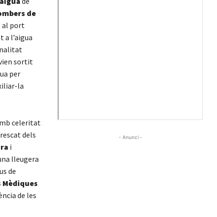
’aigua
de
ombers de
e al port
t a l’aigua
nalitat
vien sortit
gua per
iliar-la
amb celeritat
rescat dels
- Anunci -
ra
i
una lleugera
us de
s Mèdiques
ència de les