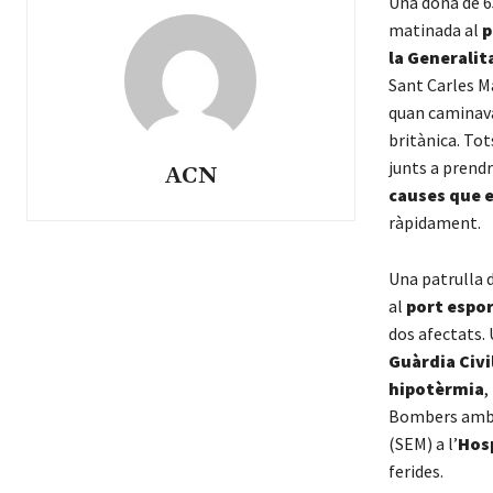
Una dona de 6
matinada al
p
la Generalit
Sant Carles Ma
quan caminava
britànica. Tot
junts a prendr
ACN
causes que 
ràpidament.
Una patrulla 
al
port espor
dos afectats.
Guàrdia Civi
hipotèrmia
,
Bombers amb l
(SEM) a l’
Hos
ferides.