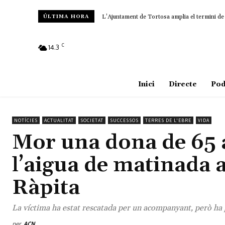
L’Ajuntament de Tortosa amplia el termini de 
Amposta recupera les Cases del Castell i c
ÚLTIMA HORA
C
14.3
Amposta
Inici
Directe
Pod
NOTÍCIES
ACTUALITAT
SOCIETAT
SUCCESSOS
TERRES DE L'EBRE
VIDA
Mor una dona de 65 a
l’aigua de matinada a
Ràpita
La víctima ha estat rescatada per un acompanyant, però ha 
per
ACN