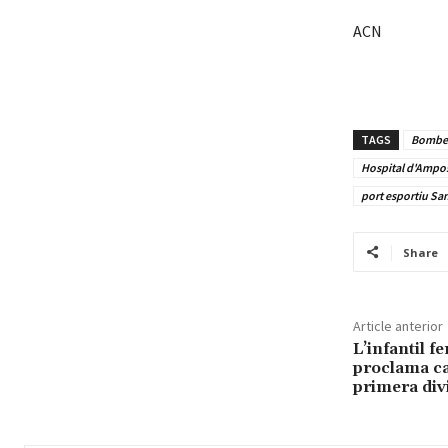
ACN
TAGS
Bombers
Hospital d'Ampo
port esportiu San
Share
Article anterior
L’infantil 
proclama ca
primera div