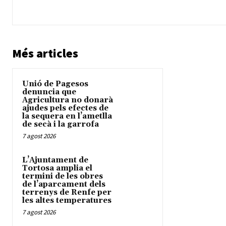
Més articles
Unió de Pagesos
denuncia que
Agricultura no donarà
ajudes pels efectes de
la sequera en l’ametlla
de secà i la garrofa
7 agost 2026
L’Ajuntament de
Tortosa amplia el
termini de les obres
de l’aparcament dels
terrenys de Renfe per
les altes temperatures
7 agost 2026