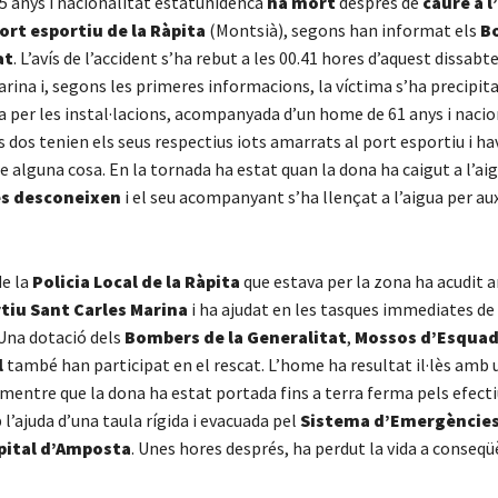
5 anys i nacionalitat estatunidenca
ha mort
després de
caure a l
ort esportiu de la Ràpita
(Montsià), segons han informat els
B
at
. L’avís de l’accident s’ha rebut a les 00.41 hores d’aquest dissabt
rina i, segons les primeres informacions, la víctima s’ha precipita
 per les instal·lacions, acompanyada d’un home de 61 anys i nacio
s dos tenien els seus respectius iots amarrats al port esportiu i ha
e alguna cosa. En la tornada ha estat quan la dona ha caigut a l’ai
es desconeixen
i el seu acompanyant s’ha llençat a l’aigua per aux
de la
Policia Local de la Ràpita
que estava per la zona ha acudit 
tiu Sant Carles Marina
i ha ajudat en les tasques immediates de 
 Una dotació dels
Bombers de la Generalitat
,
Mossos d’Esquad
l
també han participat en el rescat. L’home ha resultat il·lès amb 
 mentre que la dona ha estat portada fins a terra ferma pels efecti
’ajuda d’una taula rígida i evacuada pel
Sistema d’Emergèncie
pital d’Amposta
. Unes hores després, ha perdut la vida a conseqü