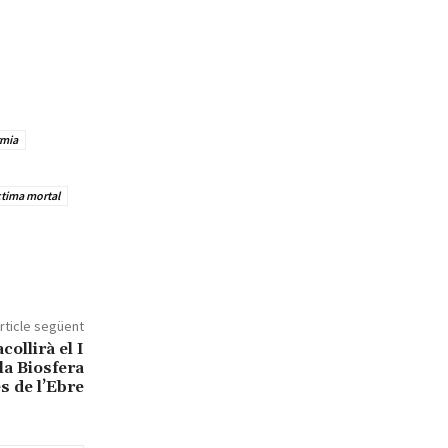
rmia
ctima mortal
rticle següent
ollirà el I
la Biosfera
s de l’Ebre