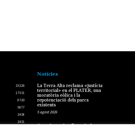
Notícies
La Terra Alta reclama «justícia
25226
territorial» en el PLATER, una
17531
moratòria eòlica i la
repotenciació dels parcs
8720
existents
5877
5 agost 2026
2438
2431
Joan Josep Omella serà el
portador de l’Estendard