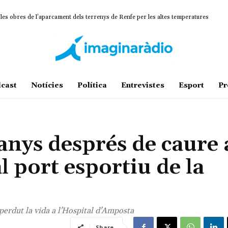
les obres de l’aparcament dels terrenys de Renfe per les altes temperatures
ulmina un projecte estratègic que vincula patrimoni, turisme i gastronomia
cast
Notícies
Política
Entrevistes
Esport
Pr
nys després de caure 
l port esportiu de la
perdut la vida a l'Hospital d'Amposta
Share