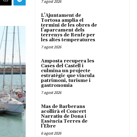
7 agost 2026
L’Ajuntament de
Tortosa amplia el
termini de les obres de
l’aparcament dels
terrenys de Renfe per
les altes temperatures
7 agost 2026
Amposta recupera les
Cases del Castell i
culmina un projecte
estratègic que vincula
patrimoni, turisme i
gastronomia
7 agost 2026
Mas de Barberans
acollirà el Concert
Narratiu de Dona i
Essència Terres de
l’Ebre
6 agost 2026