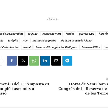
- Anunci -
 de la Generalitat
caiguda
causes de mort
ferides
guàrdia civil
hipotè
sta
la ràpita
mar
mossos d'esquadra
Policia Local de la Ràpita
t Carles Marina
rescat
Sistema d'Emergències Mèdiques
Terres de l'EBre
ví
A
femení B del CF Amposta es
Horta de Sant Joan ac
mpió i ascendix a
Congrés de la Reserva de 
isió
de les Terre