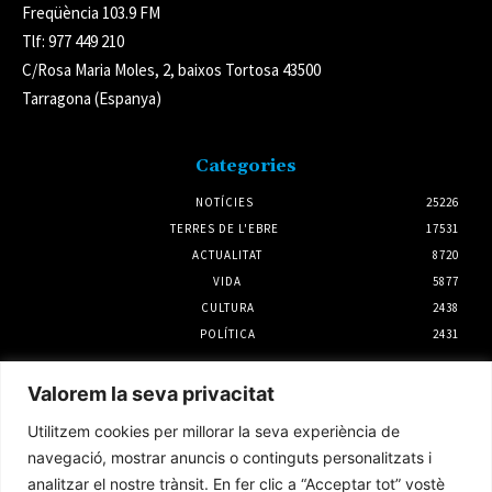
Freqüència 103.9 FM
Tlf: 977 449 210
C/Rosa Maria Moles, 2, baixos Tortosa 43500
Tarragona (Espanya)
Categories
NOTÍCIES
25226
TERRES DE L'EBRE
17531
ACTUALITAT
8720
VIDA
5877
CULTURA
2438
POLÍTICA
2431
Notícies
Valorem la seva privacitat
L’Ajuntament de Tortosa amplia el termini
Utilitzem cookies per millorar la seva experiència de
de les obres de l’aparcament dels terrenys de
Renfe per les altes temperatures
navegació, mostrar anuncis o continguts personalitzats i
7 agost 2026
analitzar el nostre trànsit. En fer clic a “Acceptar tot” vostè