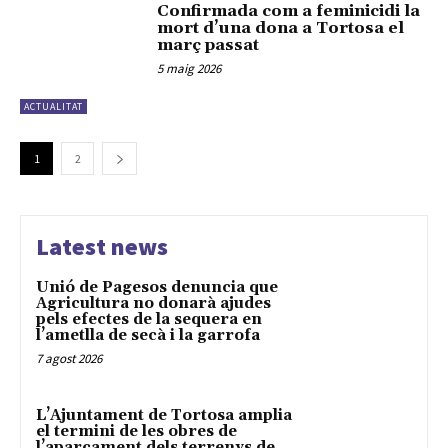
Confirmada com a feminicidi la
mort d’una dona a Tortosa el
març passat
5 maig 2026
ACTUALITAT
1
2
Latest news
Unió de Pagesos denuncia que
Agricultura no donarà ajudes
pels efectes de la sequera en
l’ametlla de secà i la garrofa
7 agost 2026
L’Ajuntament de Tortosa amplia
el termini de les obres de
l’aparcament dels terrenys de