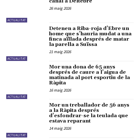
canal a Deltebre
26 maig 2026
ACTUALITAT
Detenen a Riba-roja d’Ebre un
home que s’hauria mudat a una
finca aïllada després de matar
la parella a Suïssa
21 maig 2026
ACTUALITAT
Mor una dona de 65 anys
després de caure a l’aigua de
matinada al port esportiu de la
Ràpita
16 maig 2026
ACTUALITAT
Mor un treballador de 56 anys
a la Ràpita després
d’esfondrar-se la teulada que
estava reparant
14 maig 2026
ACTUALITAT