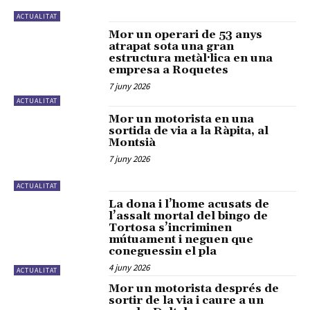
ACTUALITAT
Mor un operari de 53 anys
atrapat sota una gran
estructura metàl·lica en una
empresa a Roquetes
7 juny 2026
ACTUALITAT
Mor un motorista en una
sortida de via a la Ràpita, al
Montsià
7 juny 2026
ACTUALITAT
La dona i l’home acusats de
l’assalt mortal del bingo de
Tortosa s’incriminen
mútuament i neguen que
coneguessin el pla
4 juny 2026
ACTUALITAT
Mor un motorista després de
sortir de la via i caure a un