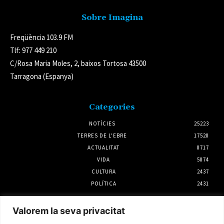
Sobre Imagina
Freqüència 103.9 FM
Tlf: 977 449 210
C/Rosa Maria Moles, 2, baixos Tortosa 43500
Tarragona (Espanya)
Categories
NOTÍCIES
25223
TERRES DE L'EBRE
17528
ACTUALITAT
8717
VIDA
5874
CULTURA
2437
POLÍTICA
2431
Notícies
Valorem la seva privacitat
Joan Josep Omella serà el portador de