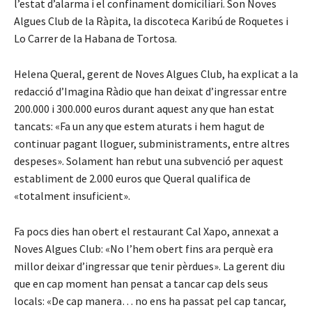
l’estat d’alarma i el confinament domiciliari. Son Noves
Algues Club de la Ràpita, la discoteca Karibú de Roquetes i
Lo Carrer de la Habana de Tortosa.
Helena Queral, gerent de Noves Algues Club, ha explicat a la
redacció d’Imagina Ràdio que han deixat d’ingressar entre
200.000 i 300.000 euros durant aquest any que han estat
tancats: «Fa un any que estem aturats i hem hagut de
continuar pagant lloguer, subministraments, entre altres
despeses». Solament han rebut una subvenció per aquest
establiment de 2.000 euros que Queral qualifica de
«totalment insuficient».
Fa pocs dies han obert el restaurant Cal Xapo, annexat a
Noves Algues Club: «No l’hem obert fins ara perquè era
millor deixar d’ingressar que tenir pèrdues». La gerent diu
que en cap moment han pensat a tancar cap dels seus
locals: «De cap manera… no ens ha passat pel cap tancar,