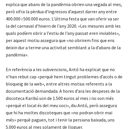
explica que abans de la pandèmia obrien una vegada al mes,
però xifra la pèrdua d’ingressos d’aquest darrer any entre
400.000 i 500.000 euros. L’última festa que van oferir va ser
la del carnaval d’hivern de l’any 2020. «Les mesures amb les
quals podíem obrir a l’estiu de l’any passat eren inviables»,
per aquest motiu assegura que «no obrirem fins que ens
deixin dur a terme una activitat semblant a la d’abans de la
pandèmia».
En referència a les subvencions, Antó ha explicat que no
n’han rebut cap «perquè hem tingut problemes d’accés o de
bloqueig de la web», entre altres motius referents a la
documentació demandada. A hores d’ara les despeses de la
discoteca Karibú son de 1.500 euros al mes i no son més
«perquè el local és del meu soci», diu Antó, però assegura
que hi ha moltes discoteques que «no podran obrir mai
més» perquè paguen, tot i tenir la persiana baixada, uns
5.000 euros al mes solament de lloguer.