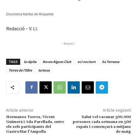
Discoteca Karibú de Roquetes
Redacció – V. Ll.
- Anunci -
TAGS
la ràpita
Noves Algues Club
oci nocturn
Sa Terrassa
Terres de l'EBre
tortosa
Article anterior
Article següent
Hermanos Torres, Vicent
Salut vol vacunar 500.000
Guimerà i Ada Parellada, entre
persones cada setmana en 500
els xefs participants del
espais i començarà a mitjans
GastroMar l’Ampolla
de maig