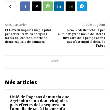
Article anterior
Article següent
El Govern impulsa un pla pilot
Seo/BirdLife treballa per
per revitalitzar les botigues
eliminar grans focus de l’herba
locals del centre històric de
invasora de la pampa abans
dotze capitals de comarca
que s’estengui al delta de
l’Ebre
- Anunci -
Més articles
Unió de Pagesos denuncia que
Agricultura no donarà ajudes
pels efectes de la sequera en
l’ametlla de secà i la garrofa