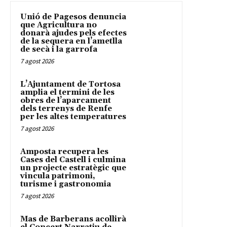
Unió de Pagesos denuncia
que Agricultura no
donarà ajudes pels efectes
de la sequera en l’ametlla
de secà i la garrofa
7 agost 2026
L’Ajuntament de Tortosa
amplia el termini de les
obres de l’aparcament
dels terrenys de Renfe
per les altes temperatures
7 agost 2026
Amposta recupera les
Cases del Castell i culmina
un projecte estratègic que
vincula patrimoni,
turisme i gastronomia
7 agost 2026
Mas de Barberans acollirà