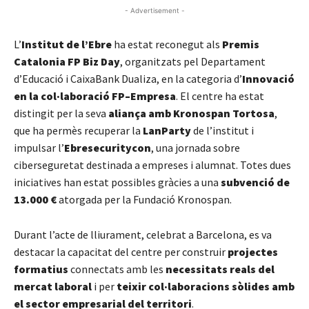
- Advertisement -
L’
Institut de l’Ebre
ha estat reconegut als
Premis
Catalonia FP Biz Day
, organitzats pel Departament
d’Educació i CaixaBank Dualiza, en la categoria d’
Innovació
en la col·laboració FP–Empresa
. El centre ha estat
distingit per la seva
aliança amb Kronospan Tortosa
,
que ha permès recuperar la
LanParty
de l’institut i
impulsar l’
Ebresecuritycon
, una jornada sobre
ciberseguretat destinada a empreses i alumnat. Totes dues
iniciatives han estat possibles gràcies a una
subvenció de
13.000 €
atorgada per la Fundació Kronospan.
Durant l’acte de lliurament, celebrat a Barcelona, es va
destacar la capacitat del centre per construir
projectes
formatius
connectats amb les
necessitats reals del
mercat laboral
i per
teixir col·laboracions sòlides amb
el sector empresarial del territori
.