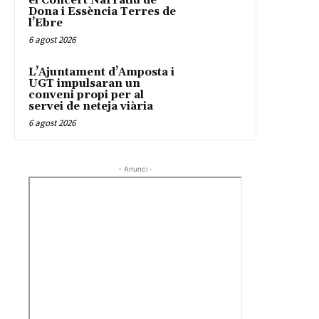
el Concert Narratiu de
Dona i Essència Terres de
l’Ebre
6 agost 2026
L’Ajuntament d’Amposta i
UGT impulsaran un
conveni propi per al
servei de neteja viària
6 agost 2026
- Anunci -