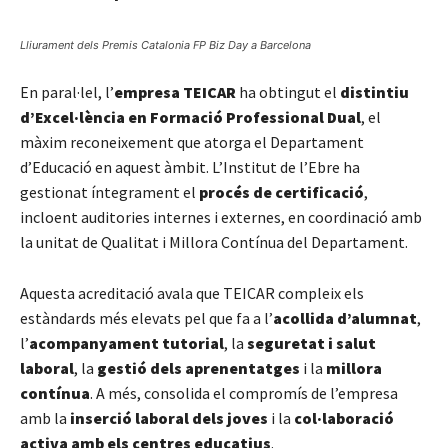
Lliurament dels Premis Catalonia FP Biz Day a Barcelona
En paral·lel, l’
empresa TEICAR
ha obtingut el
distintiu
d’Excel·lència en Formació Professional Dual
, el
màxim reconeixement que atorga el Departament
d’Educació en aquest àmbit. L’Institut de l’Ebre ha
gestionat íntegrament el
procés de certificació
,
incloent auditories internes i externes, en coordinació amb
la unitat de Qualitat i Millora Contínua del Departament.
Aquesta acreditació avala que TEICAR compleix els
estàndards més elevats pel que fa a l’
acollida d’alumnat
,
l’
acompanyament tutorial
, la
seguretat i salut
laboral
, la
gestió dels aprenentatges
i la
millora
contínua
. A més, consolida el compromís de l’empresa
amb la
inserció laboral dels joves
i la
col·laboració
activa amb els centres educatius
.