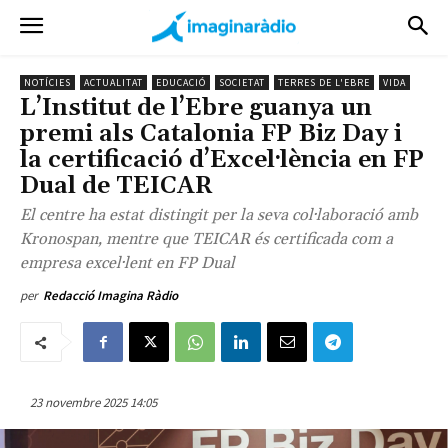
NOTÍCIES
ACTUALITAT
EDUCACIÓ
SOCIETAT
TERRES DE L'EBRE
VIDA
L’Institut de l’Ebre guanya un
premi als Catalonia FP Biz Day i
la certificació d’Excel·lència en FP
Dual de TEICAR
El centre ha estat distingit per la seva col·laboració amb
Kronospan, mentre que TEICAR és certificada com a
empresa excel·lent en FP Dual
per
Redacció Imagina Ràdio
23 novembre 2025 14:05