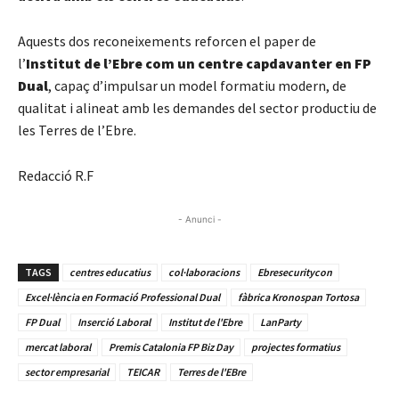
Aquests dos reconeixements reforcen el paper de
l’
Institut de l’Ebre com un centre capdavanter en FP
Dual
, capaç d’impulsar un model formatiu modern, de
qualitat i alineat amb les demandes del sector productiu de
les Terres de l’Ebre.
Redacció R.F
- Anunci -
TAGS
centres educatius
col·laboracions
Ebresecuritycon
Excel·lència en Formació Professional Dual
fàbrica Kronospan Tortosa
FP Dual
Inserció Laboral
Institut de l'Ebre
LanParty
mercat laboral
Premis Catalonia FP Biz Day
projectes formatius
sector empresarial
TEICAR
Terres de l'EBre