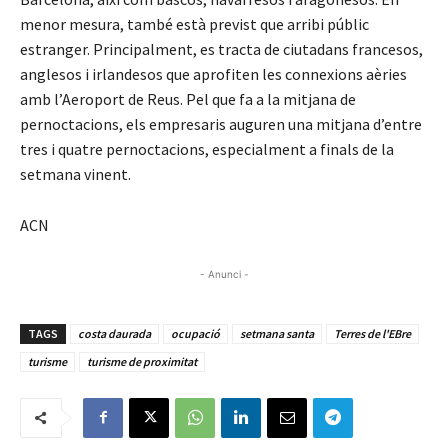
menor mesura, també està previst que arribi públic
estranger. Principalment, es tracta de ciutadans francesos,
anglesos i irlandesos que aprofiten les connexions aèries
amb l’Aeroport de Reus. Pel que fa a la mitjana de
pernoctacions, els empresaris auguren una mitjana d’entre
tres i quatre pernoctacions, especialment a finals de la
setmana vinent.
ACN
- Anunci -
TAGS
costa daurada
ocupació
setmana santa
Terres de l'EBre
turisme
turisme de proximitat