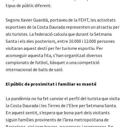
tipus de públic diferent.
Segons Xavier Guardià, portaveu de la FEHT, les activitats
esportives de la Costa Daurada representen un atractiu per
als turistes. La federació calcula que durant la Setmana
Santa i els dies posteriors, entre 10.000 i 12.000 persones
visitaran aquest destí per fer turisme esportiu. Per
aconseguir aquesta fita, s’han organitzat diversos
campionats de futbol, bàsquet o una competició
internacional de balls de saló.
El públic de proximitat i familiar es manté
La pandèmia no ha fet canviar el perfil del turista que visita
la Costa Daurada i les Terres de l’Ebre per Setmana Santa.
En aquest sentit, s’espera que bona part dels visitants
siguin famílies provinents de l’àrea metropolitana de
Barcelona, així com bascos, navarresos i aragonesos. En