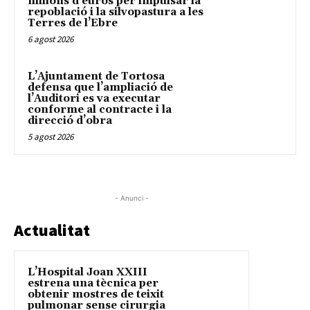
milions d’euros per impulsar la
repoblació i la silvopastura a les
Terres de l’Ebre
6 agost 2026
L’Ajuntament de Tortosa
defensa que l’ampliació de
l’Auditori es va executar
conforme al contracte i la
direcció d’obra
5 agost 2026
- Anunci -
Actualitat
L’Hospital Joan XXIII
estrena una tècnica per
obtenir mostres de teixit
pulmonar sense cirurgia