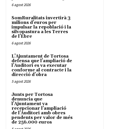
6 agost 2026
SomRuralitats invertirà 3
milions d’euros per
impulsar la repoblació i la
silvopastura a les Terres
de l’Ebre
6 agost 2026
L’Ajuntament de Tortosa
defensa que l’ampliació de
l’Auditori es va executar
conforme al contracte i la
direcció d’obra
5 agost 2026
Junts per Tortosa
denuncia que
l’Ajuntament va
recepcionar l’ampliació
de l’Auditori amb obres
pendents per valor de més
de 256.000 euros
5 agost 2026