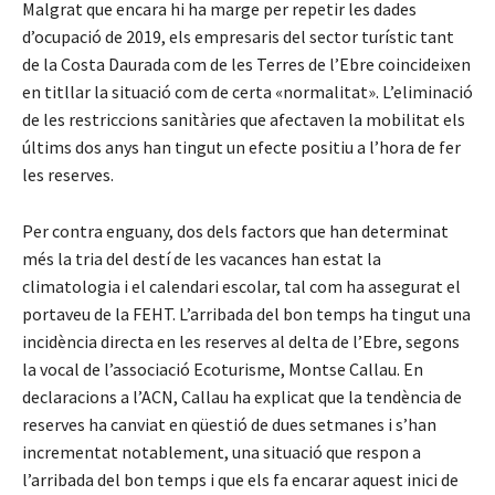
Malgrat que encara hi ha marge per repetir les dades
d’ocupació de 2019, els empresaris del sector turístic tant
de la Costa Daurada com de les Terres de l’Ebre coincideixen
en titllar la situació com de certa «normalitat». L’eliminació
de les restriccions sanitàries que afectaven la mobilitat els
últims dos anys han tingut un efecte positiu a l’hora de fer
les reserves.
Per contra enguany, dos dels factors que han determinat
més la tria del destí de les vacances han estat la
climatologia i el calendari escolar, tal com ha assegurat el
portaveu de la FEHT. L’arribada del bon temps ha tingut una
incidència directa en les reserves al delta de l’Ebre, segons
la vocal de l’associació Ecoturisme, Montse Callau. En
declaracions a l’ACN, Callau ha explicat que la tendència de
reserves ha canviat en qüestió de dues setmanes i s’han
incrementat notablement, una situació que respon a
l’arribada del bon temps i que els fa encarar aquest inici de