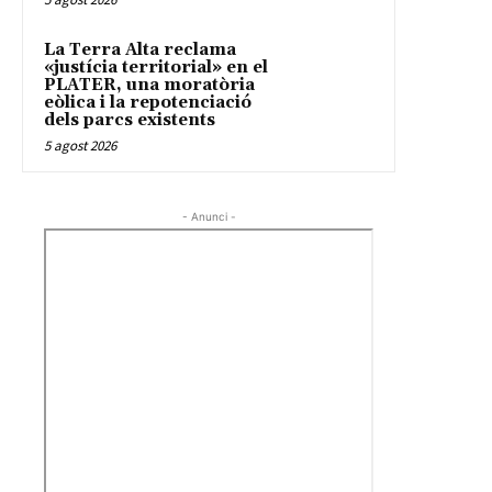
La Terra Alta reclama
«justícia territorial» en el
PLATER, una moratòria
eòlica i la repotenciació
dels parcs existents
5 agost 2026
- Anunci -