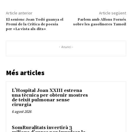
Article anterior
Article següent
El senienc Joan Todó guanya el
Parlem amb Alfons Fornés
Premi de la Crítica de poesia
sobre les gasolineres Tamoil
per «La vista als dits»
- Anunci -
Més articles
L’Hospital Joan XXIII estrena
una tècnica per obtenir mostres
de teixit pulmonar sense
cirurgia
6 agost 2026
SomRuralitats invertirà 3