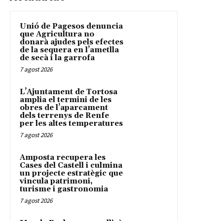
Unió de Pagesos denuncia
que Agricultura no
donarà ajudes pels efectes
de la sequera en l’ametlla
de secà i la garrofa
7 agost 2026
L’Ajuntament de Tortosa
amplia el termini de les
obres de l’aparcament
dels terrenys de Renfe
per les altes temperatures
7 agost 2026
Amposta recupera les
Cases del Castell i culmina
un projecte estratègic que
vincula patrimoni,
turisme i gastronomia
7 agost 2026