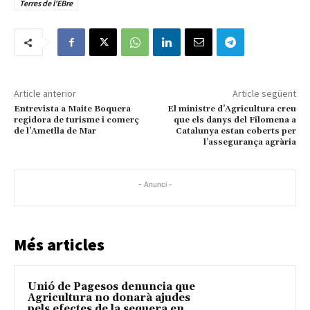
Terres de l'EBre
Article anterior
Article següent
Entrevista a Maite Boquera
El ministre d’Agricultura creu
regidora de turisme i comerç
que els danys del Filomena a
de l’Ametlla de Mar
Catalunya estan coberts per
l’assegurança agrària
- Anunci -
Més articles
Unió de Pagesos denuncia que
Agricultura no donarà ajudes
pels efectes de la sequera en