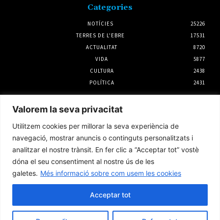
Categories
NOTÍCIES
25226
TERRES DE L'EBRE
17531
ACTUALITAT
8720
VIDA
5877
CULTURA
2438
POLÍTICA
2431
Notícies
Valorem la seva privacitat
SomRuralitats invertirà 3 milions d’euros
Utilitzem cookies per millorar la seva experiència de
per impulsar la repoblació i la silvopastura a
les Terres de l’Ebre
navegació, mostrar anuncis o continguts personalitzats i
6 agost 2026
analitzar el nostre trànsit. En fer clic a “Acceptar tot” vostè
dóna el seu consentiment al nostre ús de les
galetes.
Més informació sobre com usem les cookies
L’Observatori de l’Ebre lidera de nou la
recerca sobre l’astre rei en el segon eclipsi
solar total de la seva història
Acceptar tot
5 agost 2026