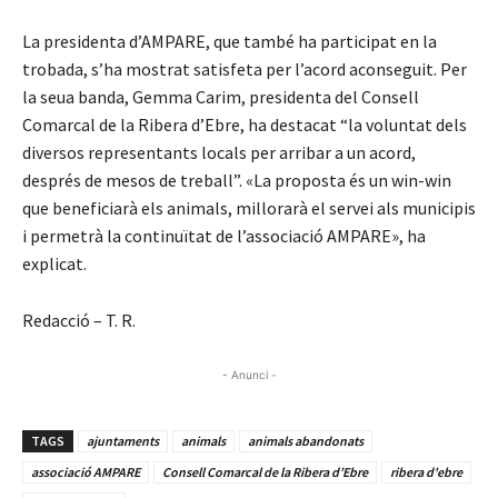
La presidenta d’AMPARE, que també ha participat en la
trobada, s’ha mostrat satisfeta per l’acord aconseguit. Per
la seua banda, Gemma Carim, presidenta del Consell
Comarcal de la Ribera d’Ebre, ha destacat “la voluntat dels
diversos representants locals per arribar a un acord,
després de mesos de treball”. «La proposta és un win-win
que beneficiarà els animals, millorarà el servei als municipis
i permetrà la continuïtat de l’associació AMPARE», ha
explicat.
Redacció – T. R.
- Anunci -
TAGS
ajuntaments
animals
animals abandonats
associació AMPARE
Consell Comarcal de la Ribera d’Ebre
ribera d'ebre