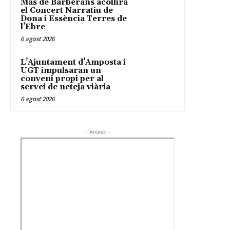
Mas de Barberans acollirà
el Concert Narratiu de
Dona i Essència Terres de
l’Ebre
6 agost 2026
L’Ajuntament d’Amposta i
UGT impulsaran un
conveni propi per al
servei de neteja viària
6 agost 2026
- Anunci -