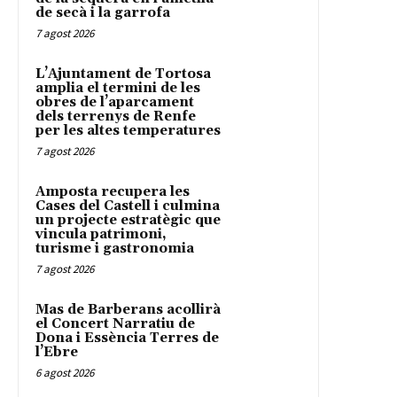
de secà i la garrofa
7 agost 2026
L’Ajuntament de Tortosa
amplia el termini de les
obres de l’aparcament
dels terrenys de Renfe
per les altes temperatures
7 agost 2026
Amposta recupera les
Cases del Castell i culmina
un projecte estratègic que
vincula patrimoni,
turisme i gastronomia
7 agost 2026
Mas de Barberans acollirà
el Concert Narratiu de
Dona i Essència Terres de
l’Ebre
6 agost 2026