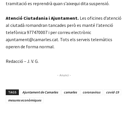
tramitació es reprendrà quan s’aixequi dita suspensió.
Atenció Ciutadania i Ajuntament.
Les oficines d’atenció
al ciutadà romandran tancades però es manté l’atenció
telefònica 977470007 i per correu electrònic
ajuntament@camarles.cat. Tots els serveis telemàtics
operen de forma normal.
Redacció – J. V. G.
- Anunci -
TAGS
Ajuntament de Camarles
camarles
coronavirus
covid-19
mesures econòmiques