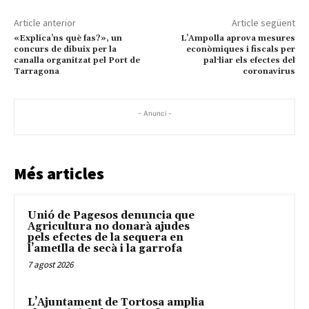
Article anterior
Article següent
«Explica’ns què fas?», un
L’Ampolla aprova mesures
concurs de dibuix per la
econòmiques i fiscals per
canalla organitzat pel Port de
pal·liar els efectes del
Tarragona
coronavirus
- Anunci -
Més articles
Unió de Pagesos denuncia que
Agricultura no donarà ajudes
pels efectes de la sequera en
l’ametlla de secà i la garrofa
7 agost 2026
L’Ajuntament de Tortosa amplia