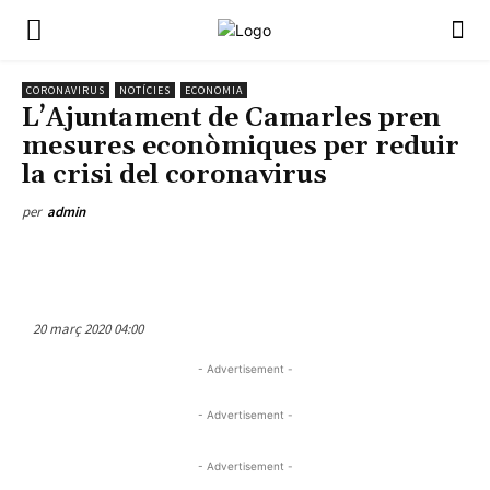
CORONAVIRUS
NOTÍCIES
ECONOMIA
L’Ajuntament de Camarles pren
mesures econòmiques per reduir
la crisi del coronavirus
per
admin
20 març 2020 04:00
- Advertisement -
- Advertisement -
- Advertisement -