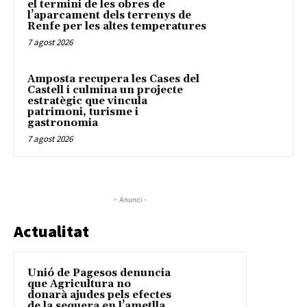
el termini de les obres de
l’aparcament dels terrenys de
Renfe per les altes temperatures
7 agost 2026
Amposta recupera les Cases del
Castell i culmina un projecte
estratègic que vincula
patrimoni, turisme i
gastronomia
7 agost 2026
- Anunci -
Actualitat
Unió de Pagesos denuncia
que Agricultura no
donarà ajudes pels efectes
de la sequera en l’ametlla