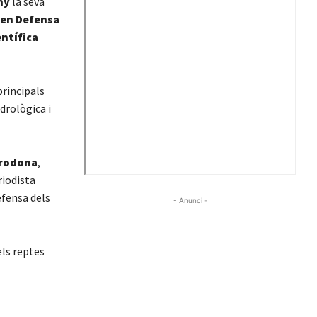
ny
la seva
en Defensa
entífica
principals
idrològica i
 rodona
,
riodista
efensa dels
- Anunci -
els reptes