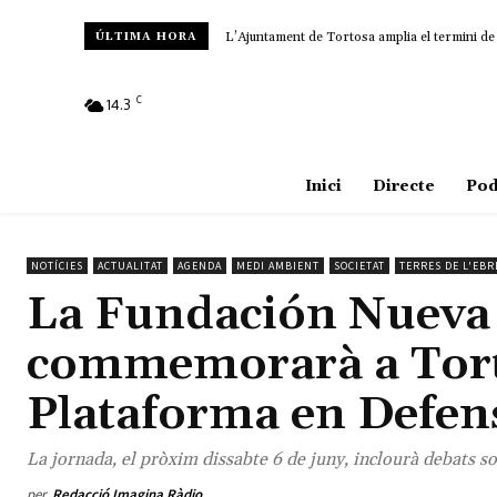
L’Ajuntament de Tortosa amplia el termini de le
Amposta recupera les Cases del Castell i cul
ÚLTIMA HORA
C
14.3
Amposta
Inici
Directe
Pod
NOTÍCIES
ACTUALITAT
AGENDA
MEDI AMBIENT
SOCIETAT
TERRES DE L'EBR
La Fundación Nueva 
commemorarà a Torto
Plataforma en Defens
La jornada, el pròxim dissabte 6 de juny, inclourà debats sob
per
Redacció Imagina Ràdio