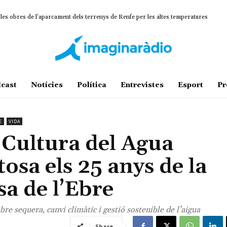
s obres de l’aparcament dels terrenys de Renfe per les altes temperatures
mina un projecte estratègic que vincula patrimoni, turisme i gastronomia
cast
Notícies
Política
Entrevistes
Esport
Pr
E
VIDA
Cultura del Agua
sa els 25 anys de la
a de l’Ebre
re sequera, canvi climàtic i gestió sostenible de l’aigua
Share