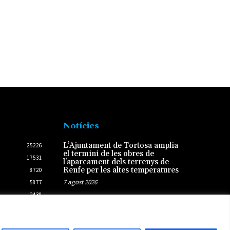
Notícies
L’Ajuntament de Tortosa amplia
25226
el termini de les obres de
17531
l’aparcament dels terrenys de
Renfe per les altes temperatures
8720
7 agost 2026
5877
2438
Rasquera dona el tret de sortida
2431
a la Festa Major de l’1 al 5
d’agost