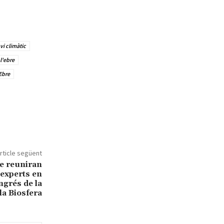
vi climàtic
l'ebre
Ebre
rticle següent
re reuniran
 experts en
ongrés de la
la Biosfera