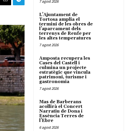
7 agost 2026
L’Ajuntament de
Tortosa amplia el
termini de les obres de
l’aparcament dels
terrenys de Renfe per
les altes temperatures
7 agost 2026
Amposta recupera les
Cases del Castell i
culmina un projecte
estratègic que vincula
patrimoni, turisme i
gastronomia
7 agost 2026
Mas de Barberans
acollirà el Concert
Narratiu de Dona i
Essència Terres de
l’Ebre
6 agost 2026