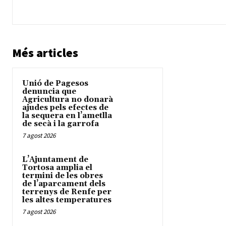
Més articles
Unió de Pagesos
denuncia que
Agricultura no donarà
ajudes pels efectes de
la sequera en l’ametlla
de secà i la garrofa
7 agost 2026
L’Ajuntament de
Tortosa amplia el
termini de les obres
de l’aparcament dels
terrenys de Renfe per
les altes temperatures
7 agost 2026