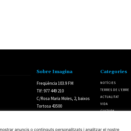
Sobre Imagina
Categories
Freqüència 103.9 FM
NOTÍCIES
TERRES DE L'EBRE
Tlf: 977 449 210
ACTUALITAT
C/Rosa Maria Moles, 2, baixos
VIDA
Tortosa 43500
CULTURA
Tarragona (Espanya)
POLÍTICA
ostrar anuncis o continguts personalitzats i analitzar el nostre