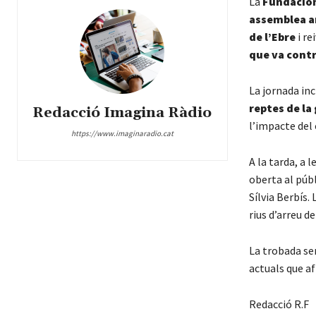
La
Fundación
assemblea a
de l’Ebre
i rei
que va contr
La jornada in
reptes de la 
Redacció Imagina Ràdio
l’impacte del 
https://www.imaginaradio.cat
A la tarda, a 
oberta al públi
Sílvia Berbís
.
rius d’arreu d
La trobada ser
actuals que af
Redacció R.F