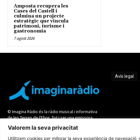
Amposta recupera les
Cases del Castell i
culmina un projecte
estratègic que vincula
patrimoni, turisme i
gastronomia
7 agost 2026
Avís legal
Avís legal
© Imagina Ràdio és la ràdio musical i informativa
de les Terres de l'Ebre. Tot i ser una emissora
privada mantenim l'essència de servei públic per
Valorem la seva privacitat
oferir una informació de qualitat i de proximitat.
Utilitzem cookies per millorar la seva experiència de navegació, m