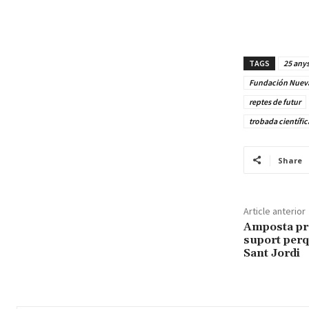
TAGS
25 any
Fundación Nueva
reptes de futur
trobada científic
Share
Article anterior
Amposta pr
suport perq
Sant Jordi