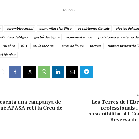
- Anunci -
s
assemblea anual
comunitat científica
ecosistemes fluvials
efectes del can
 Cultura del Agua
gestió de l’aigua
moviment social
plataforma en defensa de 
riu ebre
rius
taula rodona
Terres de l'EBre
tortosa
transvasament de l'
a i tècnica
A
esenta una campanya de
Les Terres de l’Eb
uè APASA rebi la Creu de
professionals i
sostenibilitat al I C
Reserva de 