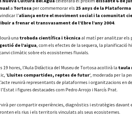
 Nueva Cultura del Agua
celebrarà el pròxim
dissabte 6 de ju
nual
a
Tortosa
per commemorar els
25 anys de la
Plataforma 
vindicar l’
aliança entre el moviment social i la comunitat ci
ibuir a frenar el transvasament de l’Ebre l’any 2004
.
clourà una
trobada científica i tècnica
al matí per analitzar els 
gestió de l’aigua
, com els efectes de la sequera, la planificació h
canvi climàtic sobre els ecosistemes fluvials.
les 19 hores, l’Aula Didàctica del Museu de Tortosa acollirà la
taula
c, ‘
Lluites compartides, reptes de futur
‘, moderada per la pe
 L’acte reunirà representants de plataformes i organitzacions en d
e l’Estat i figures destacades com
Pedro Arrojo
i
Narcís Prat
.
virà per compartir experiències, diagnòstics i estratègies davant 
ronten els rius i els territoris vinculats als seus ecosistemes.