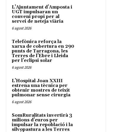
L’Ajuntament d’Amposta i
UGT impulsaran un
conveni propi per al
servei de neteja viària
6 agost 2026
Telefònica reforça la
xarxa de cobertura en 290
punts de Tarragona, les
Terres de l’Ebre i Lleida
per l’eclipsi solar
6 agost 2026
L’Hospital Joan XXIII
estrena una tècnica per
obtenir mostres de teixit
pulmonar sense cirurgia
6 agost 2026
SomRuralitats invertirà 3
milions d’euros per
impulsar la repoblació i la
silvopastura a les Terres