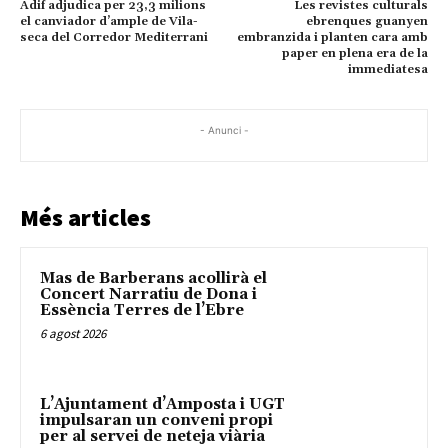
Adif adjudica per 23,3 milions
Les revistes culturals
el canviador d’ample de Vila-
ebrenques guanyen
seca del Corredor Mediterrani
embranzida i planten cara amb
paper en plena era de la
immediatesa
- Anunci -
Més articles
Mas de Barberans acollirà el
Concert Narratiu de Dona i
Essència Terres de l’Ebre
6 agost 2026
L’Ajuntament d’Amposta i UGT
impulsaran un conveni propi
per al servei de neteja viària