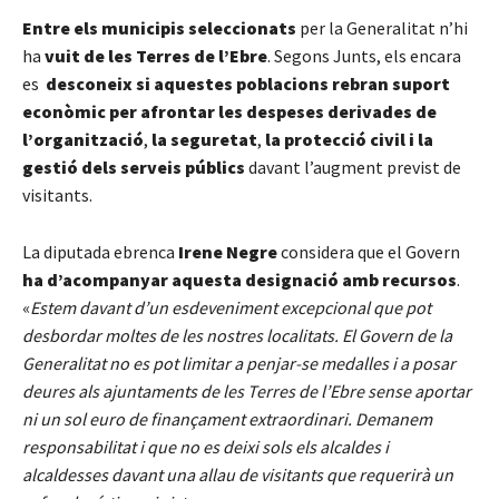
Entre els municipis seleccionats
per la Generalitat n’hi
ha
vuit de les Terres de l’Ebre
. Segons Junts, els encara
es
desconeix si aquestes poblacions rebran suport
econòmic per afrontar les despeses derivades de
l’organització
,
la seguretat
,
la protecció civil i la
gestió dels serveis públics
davant l’augment previst de
visitants.
La diputada ebrenca
Irene Negre
considera que el Govern
ha d’acompanyar aquesta designació amb recursos
.
«
Estem davant d’un esdeveniment excepcional que pot
desbordar moltes de les nostres localitats. El Govern de la
Generalitat no es pot limitar a penjar-se medalles i a posar
deures als ajuntaments de les Terres de l’Ebre sense aportar
ni un sol euro de finançament extraordinari. Demanem
responsabilitat i que no es deixi sols els alcaldes i
alcaldesses davant una allau de visitants que requerirà un