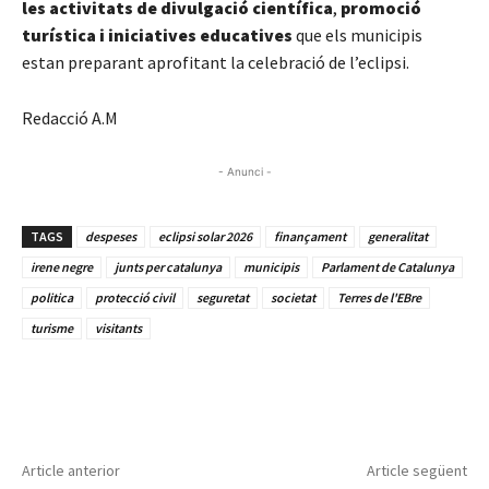
les activitats de divulgació científica
,
promoció
turística i iniciatives educatives
que els municipis
estan preparant aprofitant la celebració de l’eclipsi.
Redacció A.M
- Anunci -
TAGS
despeses
eclipsi solar 2026
finançament
generalitat
irene negre
junts per catalunya
municipis
Parlament de Catalunya
politica
protecció civil
seguretat
societat
Terres de l'EBre
turisme
visitants
Article anterior
Article següent