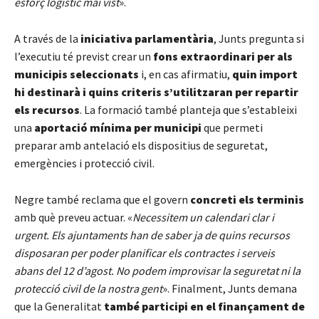
esforç logístic mai vist
».
A través de la
iniciativa parlamentària
, Junts pregunta si
l’executiu té previst crear un
fons extraordinari per als
municipis seleccionats
i, en cas afirmatiu,
quin import
hi destinarà i quins criteris s’utilitzaran per repartir
els recursos
. La formació també planteja que s’estableixi
una
aportació mínima per municipi
que permeti
preparar amb antelació els dispositius de seguretat,
emergències i protecció civil.
Negre també reclama que el govern
concreti els terminis
amb què preveu actuar. «
Necessitem un calendari clar i
urgent. Els ajuntaments han de saber ja de quins recursos
disposaran per poder planificar els contractes i serveis
abans del 12 d’agost. No podem improvisar la seguretat ni la
protecció civil de la nostra gent
». Finalment, Junts demana
que la Generalitat
també participi en el finançament de