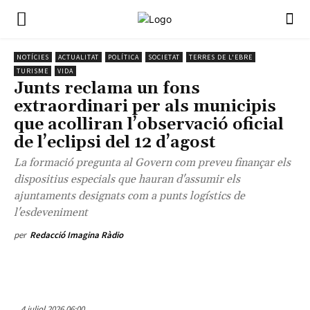
NOTÍCIES
ACTUALITAT
POLÍTICA
SOCIETAT
TERRES DE L'EBRE
TURISME
VIDA
Junts reclama un fons
extraordinari per als municipis
que acolliran l’observació oficial
de l’eclipsi del 12 d’agost
La formació pregunta al Govern com preveu finançar els
dispositius especials que hauran d'assumir els
ajuntaments designats com a punts logístics de
l'esdeveniment
per
Redacció Imagina Ràdio
4 juliol 2026 06:00