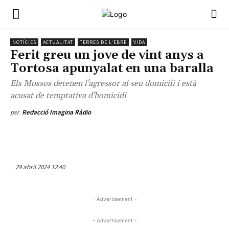
NOTÍCIES
ACTUALITAT
TERRES DE L'EBRE
VIDA
Ferit greu un jove de vint anys a
Tortosa apunyalat en una baralla
Els Mossos detenen l'agressor al seu domicili i està
acusat de temptativa d'homicidi
per
Redacció Imagina Ràdio
29 abril 2024 12:40
- Advertisement -
- Advertisement -