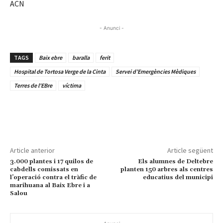
ACN
- Anunci -
TAGS
Baix ebre
baralla
ferit
Hospital de Tortosa Verge de la Cinta
Servei d’Emergències Mèdiques
Terres de l'EBre
víctima
Article anterior
Article següent
3.000 plantes i 17 quilos de
Els alumnes de Deltebre
cabdells comissats en
planten 150 arbres als centres
l’operació contra el tràfic de
educatius del municipi
marihuana al Baix Ebre i a
Salou