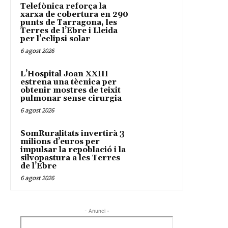
Telefònica reforça la
xarxa de cobertura en 290
punts de Tarragona, les
Terres de l’Ebre i Lleida
per l’eclipsi solar
6 agost 2026
L’Hospital Joan XXIII
estrena una tècnica per
obtenir mostres de teixit
pulmonar sense cirurgia
6 agost 2026
SomRuralitats invertirà 3
milions d’euros per
impulsar la repoblació i la
silvopastura a les Terres
de l’Ebre
6 agost 2026
- Anunci -