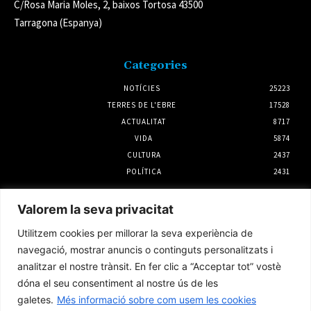
C/Rosa Maria Moles, 2, baixos Tortosa 43500
Tarragona (Espanya)
Categories
NOTÍCIES
25223
TERRES DE L'EBRE
17528
ACTUALITAT
8717
VIDA
5874
CULTURA
2437
POLÍTICA
2431
Notícies
Valorem la seva privacitat
Quina canya, la canya
Utilitzem cookies per millorar la seva experiència de
3 agost 2026
navegació, mostrar anuncis o continguts personalitzats i
analitzar el nostre trànsit. En fer clic a “Acceptar tot” vostè
dóna el seu consentiment al nostre ús de les
galetes.
Més informació sobre com usem les cookies
La CGT denuncia mancances de