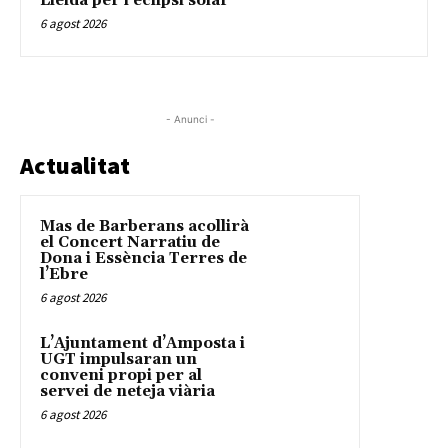
Lleida per l’eclipsi solar
6 agost 2026
- Anunci -
Actualitat
Mas de Barberans acollirà
el Concert Narratiu de
Dona i Essència Terres de
l’Ebre
6 agost 2026
L’Ajuntament d’Amposta i
UGT impulsaran un
conveni propi per al
servei de neteja viària
6 agost 2026