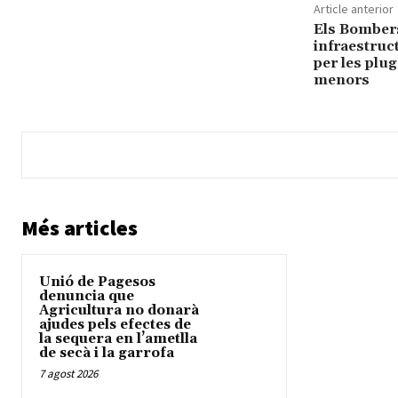
Article anterior
Els Bombers 
infraestruc
per les plu
menors
Més articles
Unió de Pagesos
denuncia que
Agricultura no donarà
ajudes pels efectes de
la sequera en l’ametlla
de secà i la garrofa
7 agost 2026