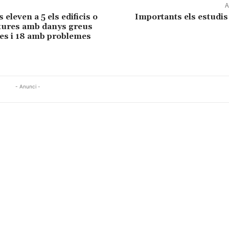
A
eleven a 5 els edificis o
Importants els estudis
tures amb danys greus
ges i 18 amb problemes
- Anunci -