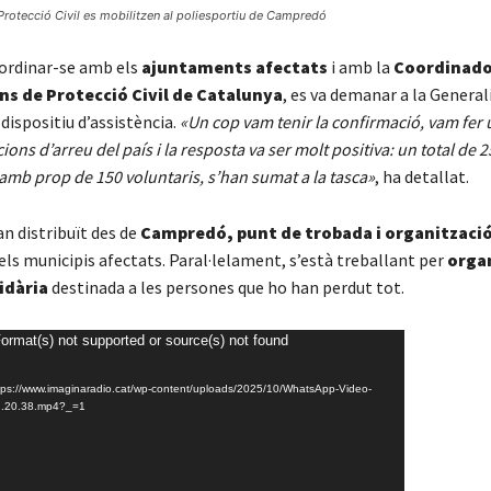
Protecció Civil es mobilitzen al poliesportiu de Campredó
ordinar-se amb els
ajuntaments afectats
i amb la
Coordinado
ns de Protecció Civil de Catalunya
, es va demanar a la General
 dispositiu d’assistència.
«Un cop vam tenir la confirmació, vam fer 
ions d’arreu del país i la resposta va ser molt positiva: un total de 2
amb prop de 150 voluntaris, s’han sumat a la tasca»
, ha detallat.
an distribuït des de
Campredó, punt de trobada i organitzaci
els municipis afectats. Paral·lelament, s’està treballant per
orga
idària
destinada a les persones que ho han perdut tot.
Format(s) not supported or source(s) not found
 https://www.imaginaradio.cat/wp-content/uploads/2025/10/WhatsApp-Video-
2.20.38.mp4?_=1