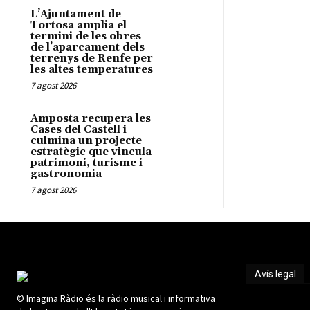
L’Ajuntament de
Tortosa amplia el
termini de les obres
de l’aparcament dels
terrenys de Renfe per
les altes temperatures
7 agost 2026
Amposta recupera les
Cases del Castell i
culmina un projecte
estratègic que vincula
patrimoni, turisme i
gastronomia
7 agost 2026
Avís legal
© Imagina Ràdio és la ràdio musical i informativa