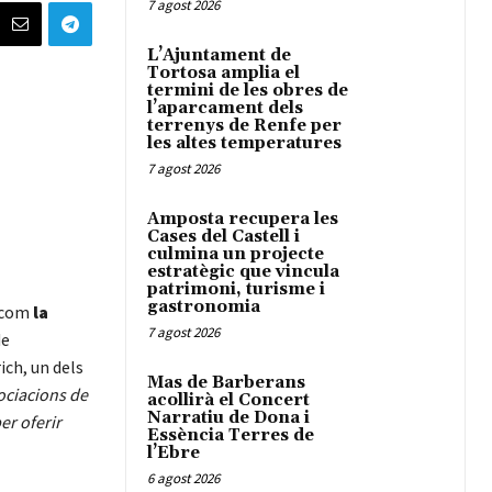
7 agost 2026
L’Ajuntament de
Tortosa amplia el
termini de les obres de
l’aparcament dels
terrenys de Renfe per
les altes temperatures
7 agost 2026
Amposta recupera les
Cases del Castell i
culmina un projecte
estratègic que vincula
patrimoni, turisme i
gastronomia
s com
la
7 agost 2026
de
ich, un dels
Mas de Barberans
ociacions de
acollirà el Concert
Narratiu de Dona i
er oferir
Essència Terres de
l’Ebre
6 agost 2026