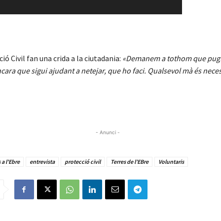
ió Civil fan una crida a la ciutadania:
«Demanem a tothom que pug
ncara que sigui ajudant a netejar, que ho faci. Qualsevol mà és nece
- Anunci -
 a l'Ebre
entrevista
protecció civil
Terres de l'EBre
Voluntaris