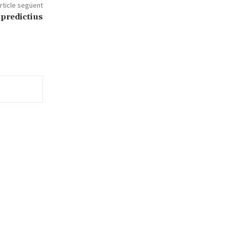
rticle següent
 predictius