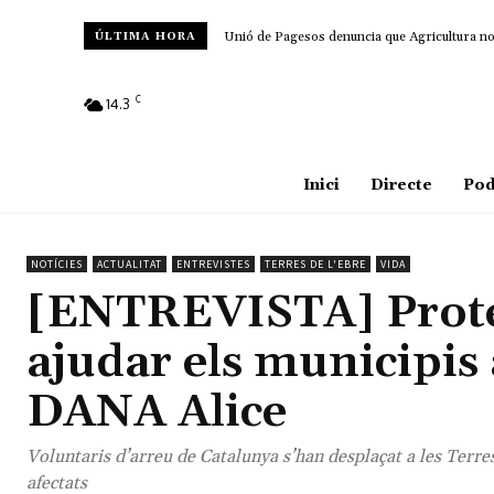
Unió de Pagesos denuncia que Agricultura no d
ÚLTIMA HORA
C
14.3
Amposta
Inici
Directe
Pod
NOTÍCIES
ACTUALITAT
ENTREVISTES
TERRES DE L'EBRE
VIDA
[ENTREVISTA] Protecc
ajudar els municipis a
DANA Alice
Voluntaris d’arreu de Catalunya s’han desplaçat a les Terres 
afectats