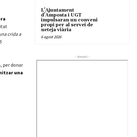
L’Ajuntament
d’Amposta i UGT
ra
impulsaran un conveni
propi per al servei de
itat
neteja viària
una crida a
6 agost 2026
5
- Anunci -
ó
, per donar
nitzar una