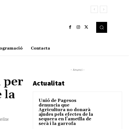
ogramació
Contacta
- Anunci -
 per
Actualitat
 la
Unió de Pagesos
denuncia que
Agricultura no donarà
ajudes pels efectes de la
veïns
sequera en l’ametlla de
secà i la garrofa