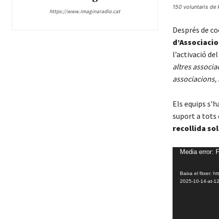
150 voluntaris de 
https://www.imaginaradio.cat
Després de co
d’Associacio
l’activació del
altres associac
associacions, 
Els equips s’h
suport a tots 
recollida sol
R
Media error: 
e
Baixa el fitxer:
p
2025-10-14-at-1
r
o
d