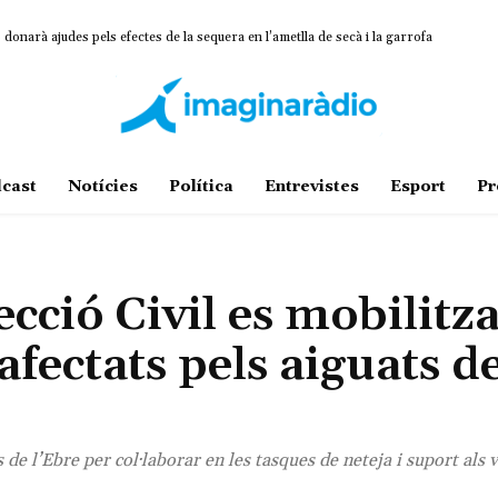
onarà ajudes pels efectes de la sequera en l’ametlla de secà i la garrofa
cast
Notícies
Política
Entrevistes
Esport
Pr
ió Civil es mobilitza
fectats pels aiguats de
de l’Ebre per col·laborar en les tasques de neteja i suport als 