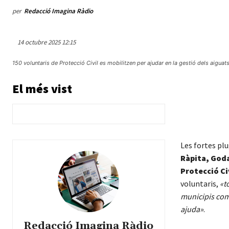
per
Redacció Imagina Ràdio
14 octubre 2025 12:15
150 voluntaris de Protecció Civil es mobilitzen per ajudar en la gestió dels aiguats
El més vist
Les fortes pl
Ràpita, Goda
Protecció Ci
voluntaris,
«t
municipis com 
ajuda»
.
Redacció Imagina Ràdio