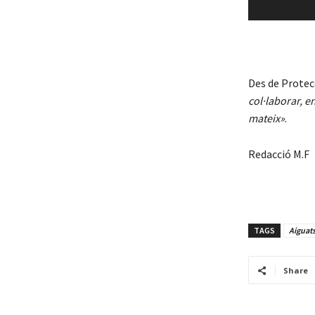
Des de Protecc
col·laborar, e
mateix»
.
Redacció M.F
TAGS
Aiguats
Share