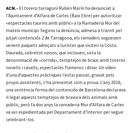
ACN.-
El torero tarragoní Rubén Marín ha denunciat a
l’Ajuntament d’Alfara de Carles (Baix Ebre) per autoritzar
«espectacles taurins amb públic» a la Ramaderia Mur del
mateix municipi. Segons la denúncia, admesa a tràmit pel
jutjat contenciós 2 de Tarragona, els ramaders segueixen
venent paquets adreçats a turistes que visiten la Costa
Daurada, sobretot russos, que inclouen, sota la
denominació de «corrida», temptejos de braus amb toreros
novells i cavalls, espectacles flamencs i dinar. Un vídeo
d’una d’aquestes pràctiques l’estiu passat, gravat pels
propis assistents, s’ha presentat com a prova. L’any 2016,
una sentència ferma del contenciós de Barcelona declarava
il·legal aquests temptejos de bravura dels animals amb
públic, però fa dos anys la ramaderia Mur d’Alfara de Carles
va ser expedientada pel Departament d’Interior per seguir
celebrant-los.