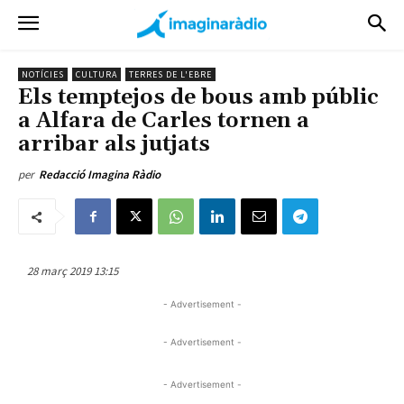
NOTÍCIES
CULTURA
TERRES DE L'EBRE
Els temptejos de bous amb públic
a Alfara de Carles tornen a
arribar als jutjats
per
Redacció Imagina Ràdio
28 març 2019 13:15
- Advertisement -
- Advertisement -
- Advertisement -