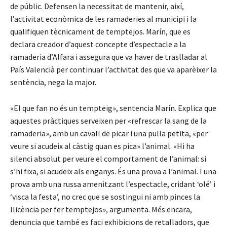
de públic. Defensen la necessitat de mantenir, així,
l’activitat econòmica de les ramaderies al municipi i la
qualifiquen tècnicament de temptejos. Marín, que es
declara creador d’aquest concepte d’espectacle a la
ramaderia d’Alfara i assegura que va haver de traslladar al
País Valencià per continuar l’activitat des que va aparèixer la
sentència, nega la major.
«El que fan no és un tempteig», sentencia Marín. Explica que
aquestes pràctiques serveixen per «refrescar la sang de la
ramaderia», amb un cavall de picar i una pulla petita, «per
veure si acudeix al càstig quan es pica» l’animal. «Hi ha
silenci absolut per veure el comportament de l’animal: si
s’hi fixa, si acudeix als enganys. És una prova a l’animal. I una
prova amb una russa amenitzant l’espectacle, cridant ‘olé’ i
‘visca la festa’, no crec que se sostingui ni amb pinces la
llicència per fer temptejos», argumenta. Més encara,
denuncia que també es faci exhibicions de retalladors, que