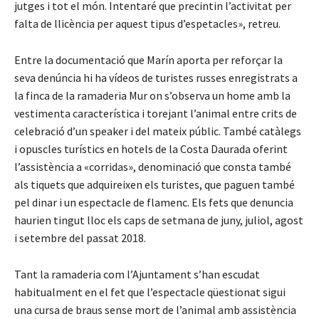
jutges i tot el món. Intentaré que precintin l’activitat per
falta de llicència per aquest tipus d’espetacles», retreu.
Entre la documentació que Marín aporta per reforçar la
seva denúncia hi ha vídeos de turistes russes enregistrats a
la finca de la ramaderia Mur on s’observa un home amb la
vestimenta característica i torejant l’animal entre crits de
celebració d’un speaker i del mateix públic. També catàlegs
i opuscles turístics en hotels de la Costa Daurada oferint
l’assistència a «corridas», denominació que consta també
als tiquets que adquireixen els turistes, que paguen també
pel dinar i un espectacle de flamenc. Els fets que denuncia
haurien tingut lloc els caps de setmana de juny, juliol, agost
i setembre del passat 2018.
Tant la ramaderia com l’Ajuntament s’han escudat
habitualment en el fet que l’espectacle qüestionat sigui
una cursa de braus sense mort de l’animal amb assistència