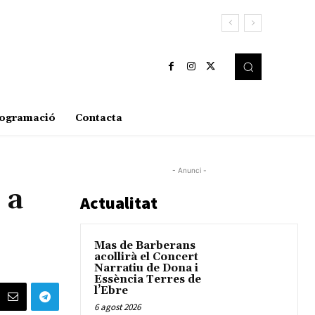
ogramació
Contacta
- Anunci -
 a
Actualitat
Mas de Barberans
acollirà el Concert
Narratiu de Dona i
Essència Terres de
l’Ebre
6 agost 2026