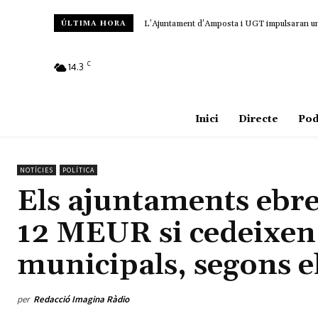
L’Ajuntament d’Amposta i UGT impulsaran un c
ÚLTIMA HORA
C
14.3
Amposta
Inici
Directe
Pod
NOTÍCIES
POLÍTICA
Els ajuntaments ebre
12 MEUR si cedeixen
municipals, segons e
per
Redacció Imagina Ràdio