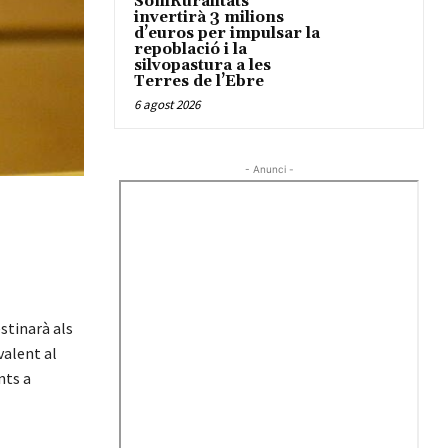
SomRuralitats
invertirà 3 milions
d’euros per impulsar la
repoblació i la
silvopastura a les
Terres de l’Ebre
6 agost 2026
- Anunci -
stinarà als
valent al
nts a