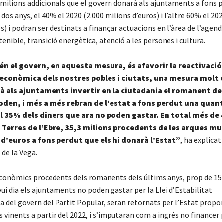
 milions addicionals que el govern donarà als ajuntaments a fons 
 dos anys, el 40% el 2020 (2.000 milions d’euros) i l’altre 60% el 20
s) i podran ser destinats a finançar actuacions en l’àrea de l’agen
enible, transició energètica, atenció a les persones i cultura.
én el govern, en aquesta mesura, és afavorir la reactivació 
econòmica dels nostres pobles i ciutats, una mesura molt
 als ajuntaments invertir en la ciutadania el romanent de
oden, i més a més rebran de l’estat a fons perdut una quan
l 35% dels diners que ara no poden gastar. En total més de 
s Terres de l’Ebre, 35,3 milions procedents de les arques mun
 d’euros a fons perdut que els hi donarà l’Estat”
, ha explica
de la Vega.
econòmics procedents dels romanents dels últims anys, prop de 15
vui dia els ajuntaments no poden gastar per la Llei d’Estabilitat
a del govern del Partit Popular, seran retornats per l’Estat prop
s vinents a partir del 2022, i s’imputaran com a ingrés no financer 