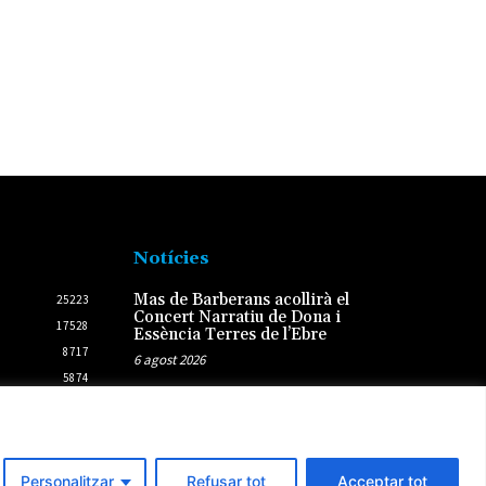
Notícies
Mas de Barberans acollirà el
25223
Concert Narratiu de Dona i
17528
Essència Terres de l’Ebre
8717
6 agost 2026
5874
2437
La rehabilitació el primer
semestre a la demarcació de
2431
l’Ebre creix un 45%
4 agost 2026
Personalitzar
Refusar tot
Acceptar tot