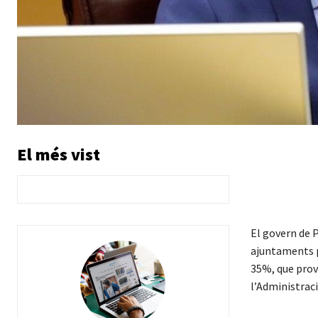
El més vist
El govern de P
ajuntaments p
35%, que prov
l’Administraci