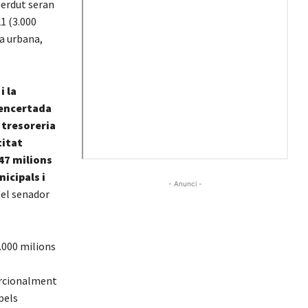
perdut seran
21 (3.000
da urbana,
i la
 encertada
 tresoreria
titat
47 milions
icipals i
- Anunci -
t el senador
.000 milions
orcionalment
pels