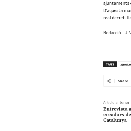
ajuntaments e
D’aquesta man
real decret-ll
Redacció – J. V
TAGS
ajunta
Share
Article anterior
Entrevista a
creadors de
Catalunya