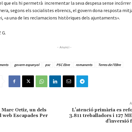
l que els hi permetrà incrementar la seva despesa sense incórrer e
era, segons els socialistes ebrencs, el govern dona resposta mit
ei, «a una de les reclamacions històriques dels ajuntaments».
. G.
- Anunci -
ments
govern espanyol
psc
PSC Ebre
romanents
Terres de l'EBre
A
 Marc Ortiz, un dels
L’atenció primària es re
l web Escapades Per
3.811 treballadors i 127 
d’inversió 