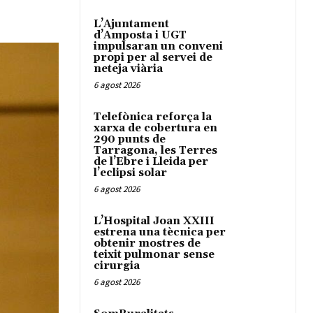
L’Ajuntament
d’Amposta i UGT
impulsaran un conveni
propi per al servei de
neteja viària
6 agost 2026
Telefònica reforça la
xarxa de cobertura en
290 punts de
Tarragona, les Terres
de l’Ebre i Lleida per
l’eclipsi solar
6 agost 2026
L’Hospital Joan XXIII
estrena una tècnica per
obtenir mostres de
teixit pulmonar sense
cirurgia
6 agost 2026