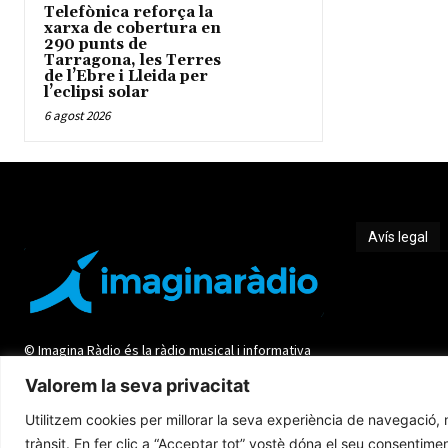
Telefònica reforça la
xarxa de cobertura en
290 punts de
Tarragona, les Terres
de l’Ebre i Lleida per
l’eclipsi solar
6 agost 2026
Avís legal
Avís legal
© Imagina Ràdio és la ràdio musical i informativa
de les Terres de l'Ebre. Tot i ser una emissora
Valorem la seva privacitat
privada mantenim l'essència de servei públic per
oferir una informació de qualitat i de proximitat.
Utilitzem cookies per millorar la seva experiència de navegació, m
trànsit. En fer clic a “Acceptar tot” vostè dóna el seu consentimen