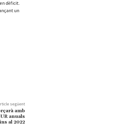
n dèficit.
jançant un
rticle següent
forçarà amb
MEUR anuals
fins al 2022