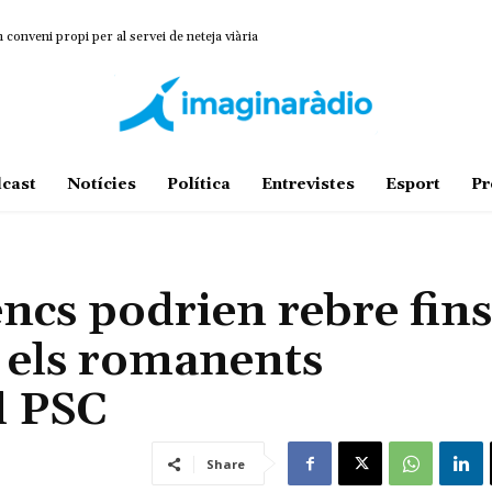
onveni propi per al servei de neteja viària
cast
Notícies
Política
Entrevistes
Esport
Pr
ncs podrien rebre fins
 els romanents
l PSC
Share