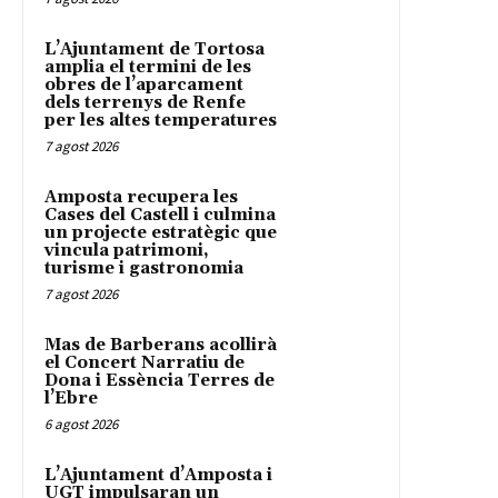
L’Ajuntament de Tortosa
amplia el termini de les
obres de l’aparcament
dels terrenys de Renfe
per les altes temperatures
7 agost 2026
Amposta recupera les
Cases del Castell i culmina
un projecte estratègic que
vincula patrimoni,
turisme i gastronomia
7 agost 2026
Mas de Barberans acollirà
el Concert Narratiu de
Dona i Essència Terres de
l’Ebre
6 agost 2026
L’Ajuntament d’Amposta i
UGT impulsaran un