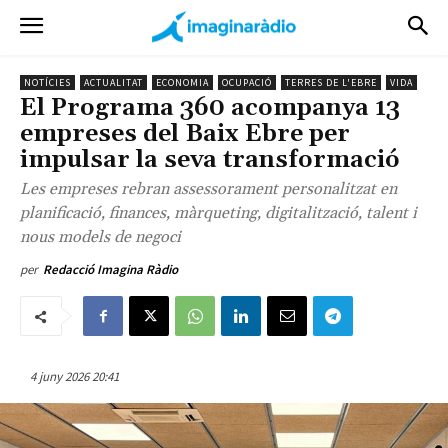
NOTÍCIES
ACTUALITAT
ECONOMIA
OCUPACIÓ
TERRES DE L'EBRE
VIDA
El Programa 360 acompanya 13
empreses del Baix Ebre per
impulsar la seva transformació
Les empreses rebran assessorament personalitzat en
planificació, finances, màrqueting, digitalització, talent i
nous models de negoci
per
Redacció Imagina Ràdio
4 juny 2026 20:41