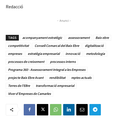
Redacció
- Anunci -
TAGS
acompanyament estratègic
assessorament
Baix ebre
competitivitat
Consell Comarcal del Baix Ebre
digitalització
empreses
estratègia empresarial
innovació
metodologia
processos de creixement
processos interns
Programa 360 - Assessorament Integral a les Empreses
projecte Baix Ebre Avant
rendibilitat
reptes actuals
Terres de l'EBre
transformació empresarial
Viver d’Empreses de Camarles