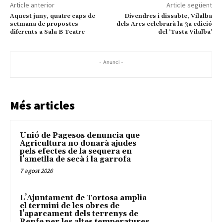
Article anterior
Article següent
Aquest juny, quatre caps de
Divendres i dissabte, Vilalba
setmana de propostes
dels Arcs celebrarà la 3a edició
diferents a Sala B Teatre
del ‘Tasta Vilalba’
- Anunci -
Més articles
Unió de Pagesos denuncia que
Agricultura no donarà ajudes
pels efectes de la sequera en
l’ametlla de secà i la garrofa
7 agost 2026
L’Ajuntament de Tortosa amplia
el termini de les obres de
l’aparcament dels terrenys de
Renfe per les altes temperatures