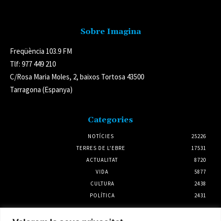
Avís legal
Sobre Imagina
Freqüència 103.9 FM
Tlf: 977 449 210
C/Rosa Maria Moles, 2, baixos Tortosa 43500
Tarragona (Espanya)
Categories
NOTÍCIES
25226
TERRES DE L'EBRE
17531
ACTUALITAT
8720
VIDA
5877
CULTURA
2438
POLÍTICA
2431
Notícies