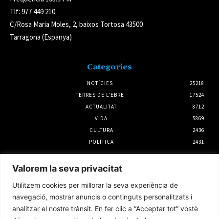
Tlf: 977 449 210
C/Rosa Maria Moles, 2, baixos Tortosa 43500
Tarragona (Espanya)
Categories
NOTÍCIES
25218
TERRES DE L'EBRE
17524
ACTUALITAT
8712
VIDA
5869
CULTURA
2436
POLÍTICA
2431
Notícies
Valorem la seva privacitat
Ràpid a Domicili, reconegut com el projecte
Utilitzem cookies per millorar la seva experiència de
amb més potencial del Programa d’Incubació
d’Start-ups de la Ribera d’Ebre
navegació, mostrar anuncis o continguts personalitzats i
3 agost 2026
analitzar el nostre trànsit. En fer clic a “Acceptar tot” vostè