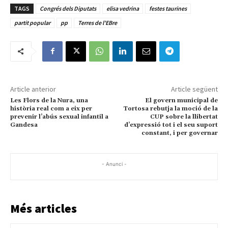
TAGS
Congrés dels Diputats
elisa vedrina
festes taurines
partit popular
pp
Terres de l'EBre
Article anterior
Article següent
Les Flors de la Nura, una
El govern municipal de
història real com a eix per
Tortosa rebutja la moció de la
prevenir l’abús sexual infantil a
CUP sobre la llibertat
Gandesa
d’expressió tot i el seu suport
constant, i per governar
- Anunci -
Més articles