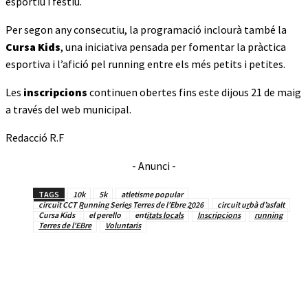
esportiu i festiu.
Per segon any consecutiu, la programació inclourà també la
Cursa Kids
, una iniciativa pensada per fomentar la pràctica
esportiva i l’afició pel running entre els més petits i petites.
Les
inscripcions
continuen obertes fins este dijous 21 de maig
a través del web municipal.
Redacció R.F
- Anunci -
TAGS
10k
5k
atletisme popular
circuit CCT Running Series Terres de l’Ebre 2026
circuit urbà d’asfalt
Cursa Kids
el perello
entitats locals
Inscripcions
running
Terres de l'EBre
Voluntaris