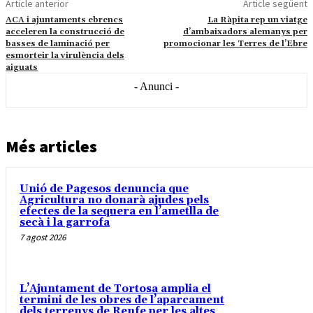
Article anterior
Article següent
ACA i ajuntaments ebrencs
La Ràpita rep un viatge
acceleren la construcció de
d’ambaixadors alemanys per
basses de laminació per
promocionar les Terres de l’Ebre
esmorteir la virulència dels
aiguats
- Anunci -
Més articles
Unió de Pagesos denuncia que
Agricultura no donarà ajudes pels
efectes de la sequera en l’ametlla de
secà i la garrofa
7 agost 2026
L’Ajuntament de Tortosa amplia el
termini de les obres de l’aparcament
dels terrenys de Renfe per les altes