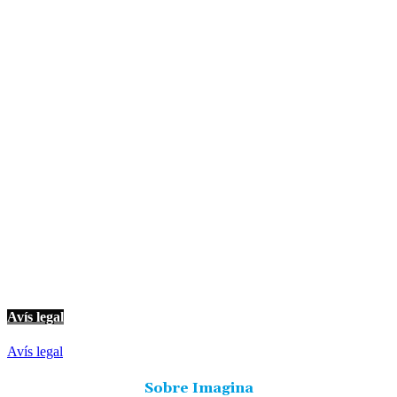
© Imagina Ràdio és la ràdio musical i informativa de les Terres de l'Ebre.
Tot i ser una emissora privada mantenim l'essència de servei públic per
oferir una informació de qualitat i de proximitat.
Avís legal
Avís legal
Sobre Imagina