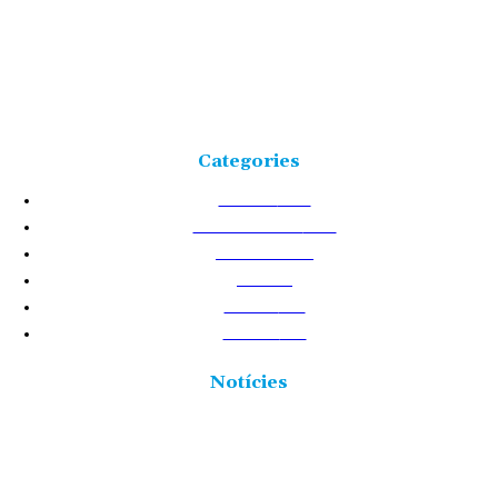
Freqüència 103.9 FM
Tlf: 977 449 210
C/Rosa Maria Moles, 2, baixos Tortosa 43500
Tarragona (Espanya)
Categories
NOTÍCIES
25226
TERRES DE L'EBRE
17531
ACTUALITAT
8720
VIDA
5877
CULTURA
2438
POLÍTICA
2431
Notícies
La Terra Alta reclama «justícia territorial» en el PLATER,
una moratòria eòlica i la repotenciació dels parcs existents
5 agost 2026