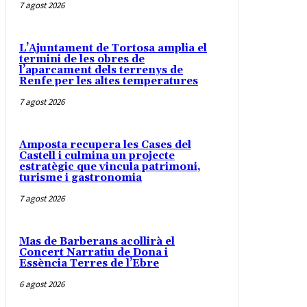
7 agost 2026
L’Ajuntament de Tortosa amplia el
termini de les obres de
l’aparcament dels terrenys de
Renfe per les altes temperatures
7 agost 2026
Amposta recupera les Cases del
Castell i culmina un projecte
estratègic que vincula patrimoni,
turisme i gastronomia
7 agost 2026
Mas de Barberans acollirà el
Concert Narratiu de Dona i
Essència Terres de l’Ebre
6 agost 2026