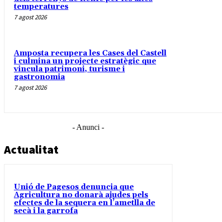
temperatures
7 agost 2026
Amposta recupera les Cases del Castell
i culmina un projecte estratègic que
vincula patrimoni, turisme i
gastronomia
7 agost 2026
- Anunci -
Actualitat
Unió de Pagesos denuncia que
Agricultura no donarà ajudes pels
efectes de la sequera en l’ametlla de
secà i la garrofa