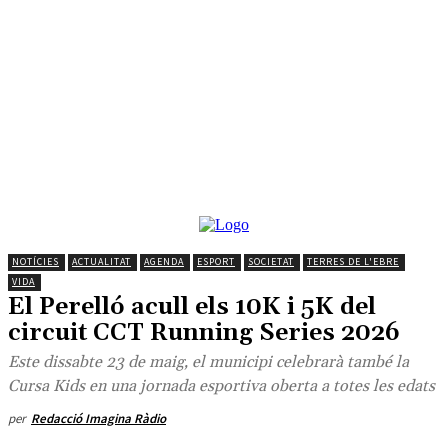
NOTÍCIES
ACTUALITAT
AGENDA
ESPORT
SOCIETAT
TERRES DE L'EBRE
VIDA
El Perelló acull els 10K i 5K del
circuit CCT Running Series 2026
Este dissabte 23 de maig, el municipi celebrarà també la
Cursa Kids en una jornada esportiva oberta a totes les edats
per
Redacció Imagina Ràdio