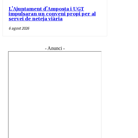
L’Ajuntament d’Amposta i UGT
impulsaran un conveni propi per al
servei de neteja viària
6 agost 2026
- Anunci -