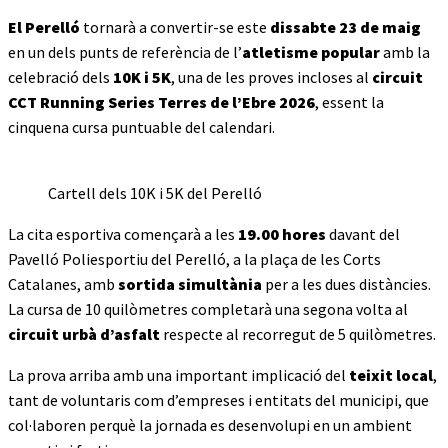
El Perelló
tornarà a convertir-se este
dissabte 23 de maig
en un dels punts de referència de l’
atletisme popular
amb la
celebració dels
10K i 5K
, una de les proves incloses al
circuit
CCT Running Series Terres de l’Ebre 2026
, essent la
cinquena cursa puntuable del calendari.
Cartell dels 10K i 5K del Perelló
La cita esportiva començarà a les
19.00 hores
davant del
Pavelló Poliesportiu del Perelló, a la plaça de les Corts
Catalanes, amb
sortida simultània
per a les dues distàncies.
La cursa de 10 quilòmetres completarà una segona volta al
circuit urbà d’asfalt
respecte al recorregut de 5 quilòmetres.
La prova arriba amb una important implicació del
teixit local
,
tant de voluntaris com d’empreses i entitats del municipi, que
col·laboren perquè la jornada es desenvolupi en un ambient