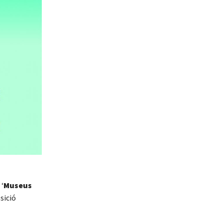
‘
Museus
sició