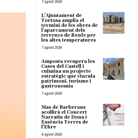
7 agost 2026
L’Ajuntament de
Tortosa amplia el
termini de les obres de
l’aparcament dels
terrenys de Renfe per
les altes temperatures
7 agost 2026
Amposta recupera les
Cases del Castell i
culmina un projecte
estratègic que vincula
patrimoni, turisme i
gastronomia
7 agost 2026
Mas de Barberans
acollirà el Concert
Narratiu de Dona i
Essència Terres de
l’Ebre
6 agost 2026