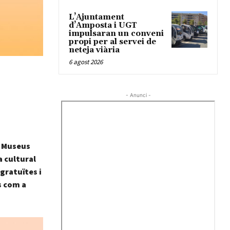
L’Ajuntament
d’Amposta i UGT
impulsaran un conveni
propi per al servei de
neteja viària
6 agost 2026
- Anunci -
s Museus
 cultural
 gratuïtes i
s com a