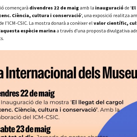
ció començarà
divendres 22 de maig
amb la
inauguració
de ‘
El
enc. Ciència, cultura i conservació
‘, una exposició realitza am
de l’ICM-CSIC. La mostra donarà a conèixer el
valor científic, cul
’aquesta espècie marina
a través d’una proposta divulgativa ad
s.