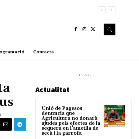
ogramació
Contacta
- Anunci -
ta
Actualitat
seus
Unió de Pagesos
denuncia que
a
Agricultura no donarà
ajudes pels efectes de la
sequera en l’ametlla de
secà i la garrofa