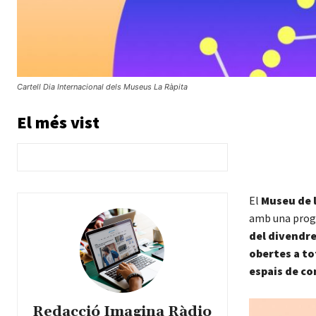
Cartell Dia Internacional dels Museus La Ràpita
El més vist
El
Museu de l
amb una progr
del divendre
obertes a to
espais de co
Redacció Imagina Ràdio