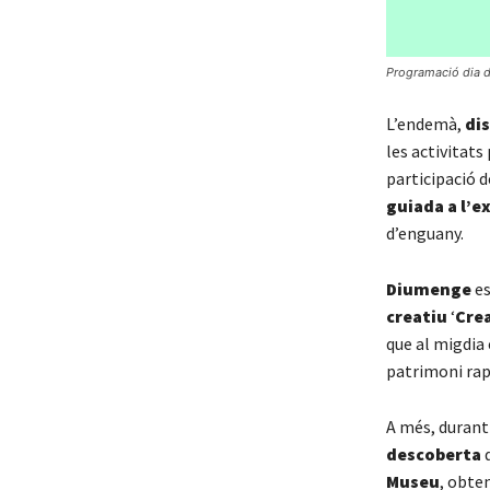
Programació dia d
L’endemà,
di
les activitats
participació 
guiada a l’e
d’enguany.
Diumenge
es
creatiu
‘
Crea
que al migdia
patrimoni rap
A més, durant
descoberta
q
Museu
, obte