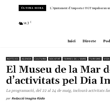
L’Ajuntament d’Amposta i UGT impulsaran un con
Unió de Pagesos denuncia que Agricultura no
ÚLTIMA HORA
C
14.3
Amposta
Inici
Directe
Pod
NOTÍCIES
AGENDA
CULTURA
SOCIETAT
TERRES DE L'EBRE
TURISME
VIDA
El Museu de la Mar d
d’activitats pel Dia
La programació, del 22 al 24 de maig, inclourà activitats fam
per
Redacció Imagina Ràdio