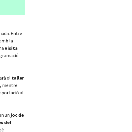
rnada. Entre
 amb la
una
visita
ogramació
farà el
taller
es, mentre
aportació al
 en un
joc de
es del
bé