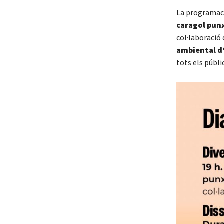
La programa
caragol punx
col·laboració 
ambiental d
tots els públic