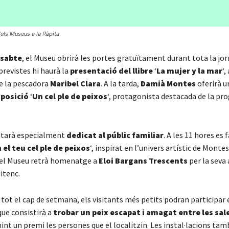
els Museus a la Ràpita
ssabte
, el Museu obrirà les portes gratuïtament durant tota la jo
 previstes hi haurà la
presentació del llibre
‘
La mujer y la mar
‘,
de la pescadora
Maribel Clara
. A la tarda,
Damià Montes
oferirà 
xposició
‘
Un cel ple de peixos
‘, protagonista destacada de la pr
tarà especialment
dedicat al públic familiar
. A les 11 hores es 
 el teu cel ple de peixos
‘, inspirat en l’univers artístic de Mont
 el Museu retrà homenatge a
Eloi Bargans Trescents
per la seva 
itenc.
 tot el cap de setmana, els visitants més petits podran participar
ue consistirà a
trobar un peix escapat i amagat entre les sal
nint un premi les persones que el localitzin. Les instal·lacions tam