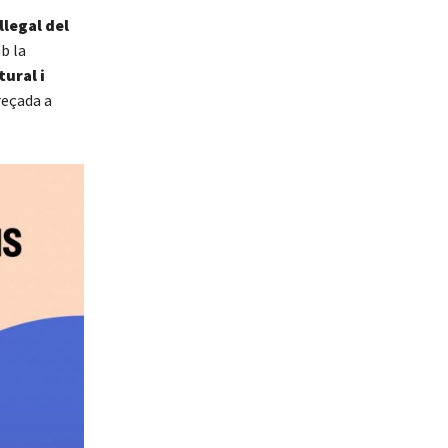
 llegal del
b la
tural i
reçada a