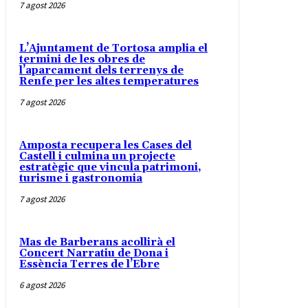
7 agost 2026
L’Ajuntament de Tortosa amplia el
termini de les obres de
l’aparcament dels terrenys de
Renfe per les altes temperatures
7 agost 2026
Amposta recupera les Cases del
Castell i culmina un projecte
estratègic que vincula patrimoni,
turisme i gastronomia
7 agost 2026
Mas de Barberans acollirà el
Concert Narratiu de Dona i
Essència Terres de l’Ebre
6 agost 2026