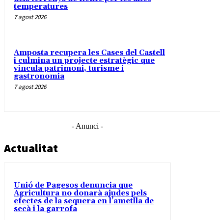
temperatures
7 agost 2026
Amposta recupera les Cases del Castell
i culmina un projecte estratègic que
vincula patrimoni, turisme i
gastronomia
7 agost 2026
- Anunci -
Actualitat
Unió de Pagesos denuncia que
Agricultura no donarà ajudes pels
efectes de la sequera en l’ametlla de
secà i la garrofa