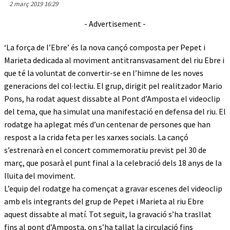
2 març 2019 16:29
- Advertisement -
‘La força de l’Ebre’ és la nova cançó composta per Pepet i
Marieta dedicada al moviment antitransvasament del riu Ebre i
que té la voluntat de convertir-se en l’himne de les noves
generacions del col·lectiu. El grup, dirigit pel realitzador Mario
Pons, ha rodat aquest dissabte al Pont d’Amposta el videoclip
del tema, que ha simulat una manifestació en defensa del riu. El
rodatge ha aplegat més d’un centenar de persones que han
respost a la crida feta per les xarxes socials. La cançó
s’estrenarà en el concert commemoratiu previst pel 30 de
març, que posarà el punt final a la celebració dels 18 anys de la
lluita del moviment.
L’equip del rodatge ha començat a gravar escenes del videoclip
amb els integrants del grup de Pepet i Marieta al riu Ebre
aquest dissabte al matí. Tot seguit, la gravació s’ha trasllat
fins al pont d’Amposta, on s’ha tallat la circulació fins