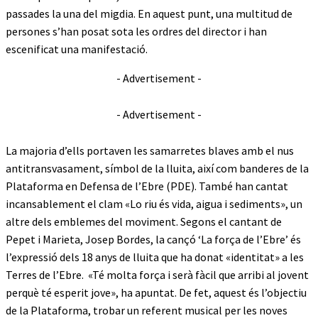
passades la una del migdia. En aquest punt, una multitud de
persones s’han posat sota les ordres del director i han
escenificat una manifestació.
- Advertisement -
- Advertisement -
La majoria d’ells portaven les samarretes blaves amb el nus
antitransvasament, símbol de la lluita, així com banderes de la
Plataforma en Defensa de l’Ebre (PDE). També han cantat
incansablement el clam «Lo riu és vida, aigua i sediments», un
altre dels emblemes del moviment. Segons el cantant de
Pepet i Marieta, Josep Bordes, la cançó ‘La força de l’Ebre’ és
l’expressió dels 18 anys de lluita que ha donat «identitat» a les
Terres de l’Ebre. «Té molta força i serà fàcil que arribi al jovent
perquè té esperit jove», ha apuntat. De fet, aquest és l’objectiu
de la Plataforma, trobar un referent musical per les noves