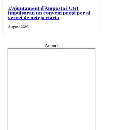
L’Ajuntament d’Amposta i UGT
impulsaran un conveni propi per al
servei de neteja viària
6 agost 2026
- Anunci -