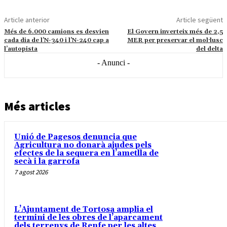
Article anterior
Article següent
Més de 6.000 camions es desvien
El Govern inverteix més de 2,5
cada dia de l’N-340 i l’N-240 cap a
MER per preservar el mol·lusc
l’autopista
del delta
- Anunci -
Més articles
Unió de Pagesos denuncia que
Agricultura no donarà ajudes pels
efectes de la sequera en l’ametlla de
secà i la garrofa
7 agost 2026
L’Ajuntament de Tortosa amplia el
termini de les obres de l’aparcament
dels terrenys de Renfe per les altes