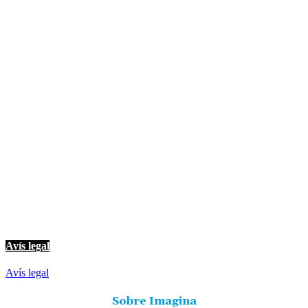
© Imagina Ràdio és la ràdio musical i informativa de les Terres de l'Ebre.
Tot i ser una emissora privada mantenim l'essència de servei públic per
oferir una informació de qualitat i de proximitat.
Avís legal
Avís legal
Sobre Imagina