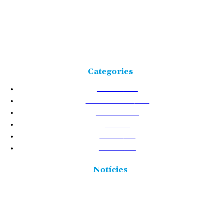
Freqüència 103.9 FM
Tlf: 977 449 210
C/Rosa Maria Moles, 2, baixos Tortosa 43500
Tarragona (Espanya)
Categories
NOTÍCIES
25226
TERRES DE L'EBRE
17531
ACTUALITAT
8720
VIDA
5877
CULTURA
2438
POLÍTICA
2431
Notícies
SomRuralitats invertirà 3 milions d’euros per impulsar la
repoblació i la silvopastura a les Terres de l’Ebre
6 agost 2026