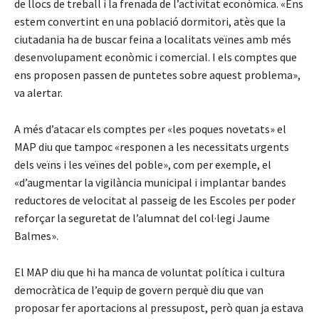
de llocs de treball i la frenada de l’activitat econòmica. «Ens
estem convertint en una població dormitori, atès que la
ciutadania ha de buscar feina a localitats veïnes amb més
desenvolupament econòmic i comercial. I els comptes que
ens proposen passen de puntetes sobre aquest problema»,
va alertar.
A més d’atacar els comptes per «les poques novetats» el
MAP diu que tampoc «responen a les necessitats urgents
dels veïns i les veïnes del poble», com per exemple, el
«d’augmentar la vigilància municipal i implantar bandes
reductores de velocitat al passeig de les Escoles per poder
reforçar la seguretat de l’alumnat del col·legi Jaume
Balmes».
El MAP diu que hi ha manca de voluntat política i cultura
democràtica de l’equip de govern perquè diu que van
proposar fer aportacions al pressupost, però quan ja estava