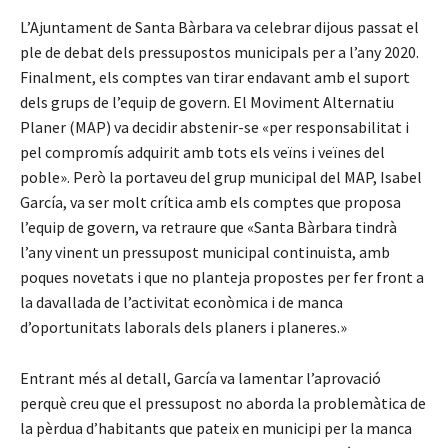
L’Ajuntament de Santa Bàrbara va celebrar dijous passat el
ple de debat dels pressupostos municipals per a l’any 2020.
Finalment, els comptes van tirar endavant amb el suport
dels grups de l’equip de govern. El Moviment Alternatiu
Planer (MAP) va decidir abstenir-se «per responsabilitat i
pel compromís adquirit amb tots els veïns i veïnes del
poble». Però la portaveu del grup municipal del MAP, Isabel
García, va ser molt crítica amb els comptes que proposa
l’equip de govern, va retraure que «Santa Bàrbara tindrà
l’any vinent un pressupost municipal continuista, amb
poques novetats i que no planteja propostes per fer front a
la davallada de l’activitat econòmica i de manca
d’oportunitats laborals dels planers i planeres.»
Entrant més al detall, García va lamentar l’aprovació
perquè creu que el pressupost no aborda la problemàtica de
la pèrdua d’habitants que pateix en municipi per la manca