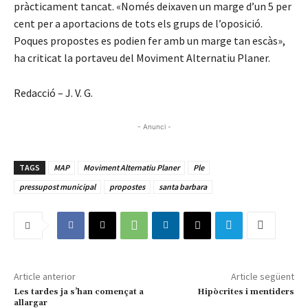
pràcticament tancat. «Només deixaven un marge d’un 5 per
cent per a aportacions de tots els grups de l’oposició.
Poques propostes es podien fer amb un marge tan escàs»,
ha criticat la portaveu del Moviment Alternatiu Planer.
Redacció – J. V. G.
- Anunci -
TAGS
MAP
Moviment Alternatiu Planer
Ple
pressupost municipal
propostes
santa barbara
Article anterior
Article següent
Les tardes ja s’han començat a
Hipòcrites i mentiders
allargar