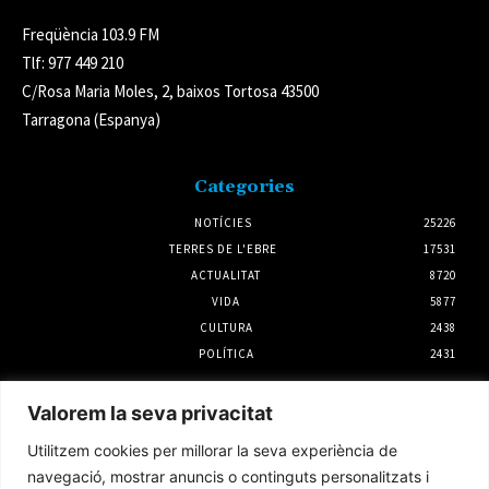
Freqüència 103.9 FM
Tlf: 977 449 210
C/Rosa Maria Moles, 2, baixos Tortosa 43500
Tarragona (Espanya)
Categories
NOTÍCIES
25226
TERRES DE L'EBRE
17531
ACTUALITAT
8720
VIDA
5877
CULTURA
2438
POLÍTICA
2431
Notícies
Valorem la seva privacitat
Ecologistes en Acció critica que el CSN
Utilitzem cookies per millorar la seva experiència de
obvia qüestions com la seguretat en l’aval de
la pròrroga d’Almaraz
navegació, mostrar anuncis o continguts personalitzats i