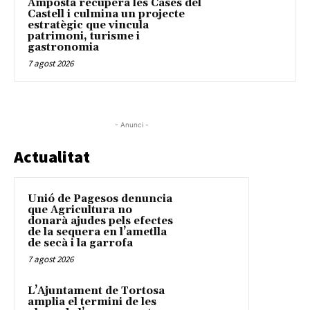
Amposta recupera les Cases del
Castell i culmina un projecte
estratègic que vincula
patrimoni, turisme i
gastronomia
7 agost 2026
- Anunci -
Actualitat
Unió de Pagesos denuncia
que Agricultura no
donarà ajudes pels efectes
de la sequera en l’ametlla
de secà i la garrofa
7 agost 2026
L’Ajuntament de Tortosa
amplia el termini de les