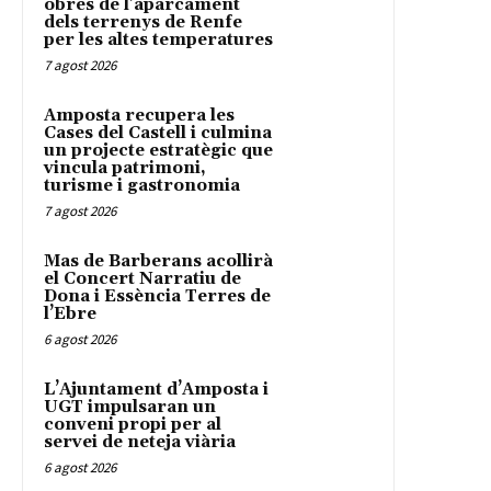
obres de l’aparcament
dels terrenys de Renfe
per les altes temperatures
7 agost 2026
Amposta recupera les
Cases del Castell i culmina
un projecte estratègic que
vincula patrimoni,
turisme i gastronomia
7 agost 2026
Mas de Barberans acollirà
el Concert Narratiu de
Dona i Essència Terres de
l’Ebre
6 agost 2026
L’Ajuntament d’Amposta i
UGT impulsaran un
conveni propi per al
servei de neteja viària
6 agost 2026