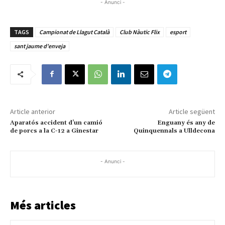
- Anunci -
TAGS
Campionat de Llagut Català
Club Nàutic Flix
esport
sant jaume d'enveja
Article anterior
Article següent
Aparatós accident d’un camió
Enguany és any de
de porcs a la C-12 a Ginestar
Quinquennals a Ulldecona
- Anunci -
Més articles