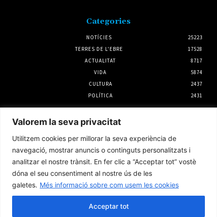
Categories
NOTÍCIES
25223
TERRES DE L'EBRE
17528
ACTUALITAT
8717
VIDA
5874
CULTURA
2437
POLÍTICA
2431
Notícies
Valorem la seva privacitat
L’Ebrefolk Roquetes dedicarà l’11a edició a la
Utilitzem cookies per millorar la seva experiència de
unió de la música tradicional andalusa i la
jota versada
navegació, mostrar anuncis o continguts personalitzats i
3 agost 2026
analitzar el nostre trànsit. En fer clic a “Acceptar tot” vostè
dóna el seu consentiment al nostre ús de les
galetes.
Més informació sobre com usem les cookies
Telefònica reforça la xarxa de cobertura en
290 punts de Tarragona, les Terres de l’Ebre
i Lleida per l’eclipsi solar
Acceptar tot
6 agost 2026