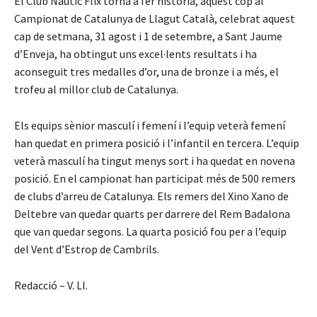
El Club Nàutic Flix torna a fer història, aquest cop al
Campionat de Catalunya de Llagut Català, celebrat aquest
cap de setmana, 31 agost i 1 de setembre, a Sant Jaume
d’Enveja, ha obtingut uns excel·lents resultats i ha
aconseguit tres medalles d’or, una de bronze i a més, el
trofeu al millor club de Catalunya.
Els equips sènior masculí i femení i l’equip veterà femení
han quedat en primera posició i l’infantil en tercera. L’equip
veterà masculí ha tingut menys sort i ha quedat en novena
posició. En el campionat han participat més de 500 remers
de clubs d’arreu de Catalunya. Els remers del Xino Xano de
Deltebre van quedar quarts per darrere del Rem Badalona
que van quedar segons. La quarta posició fou per a l’equip
del Vent d’Estrop de Cambrils.
Redacció – V. Ll.