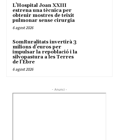
L’Hospital Joan XXIII
estrena una tècnica per
obtenir mostres de teixit
pulmonar sense cirurgia
6 agost 2026
SomRuralitats invertirà 3
milions d’euros per
impulsar la repoblació i la
silvopastura a les Terres
de l’Ebre
6 agost 2026
- Anunci -