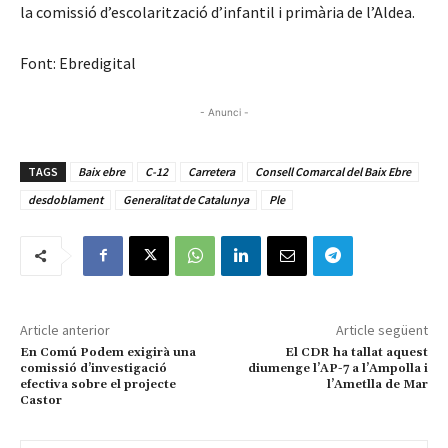
la comissió d’escolarització d’infantil i primària de l’Aldea.
Font: Ebredigital
- Anunci -
TAGS
Baix ebre
C-12
Carretera
Consell Comarcal del Baix Ebre
desdoblament
Generalitat de Catalunya
Ple
Article anterior
Article següent
En Comú Podem exigirà una
El CDR ha tallat aquest
comissió d’investigació
diumenge l’AP-7 a l’Ampolla i
efectiva sobre el projecte
l’Ametlla de Mar
Castor