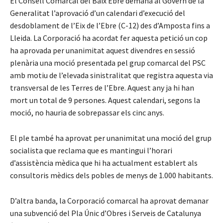
El Consell Comarcal del Baix Ebre demana al Govern de la
Generalitat l’aprovació d’un calendari d’execució del
desdoblament de l’Eix de l’Ebre (C-12) des d’Amposta fins a
Lleida. La Corporació ha acordat fer aquesta petició un cop
ha aprovada per unanimitat aquest divendres en sessió
plenària una moció presentada pel grup comarcal del PSC
amb motiu de l’elevada sinistralitat que registra aquesta via
transversal de les Terres de l’Ebre. Aquest any ja hi han
mort un total de 9 persones. Aquest calendari, segons la
moció, no hauria de sobrepassar els cinc anys.
El ple també ha aprovat per unanimitat una moció del grup
socialista que reclama que es mantingui l’horari
d’assistència mèdica que hi ha actualment establert als
consultoris mèdics dels pobles de menys de 1.000 habitants.
D’altra banda, la Corporació comarcal ha aprovat demanar
una subvenció del Pla Únic d’Obres i Serveis de Catalunya