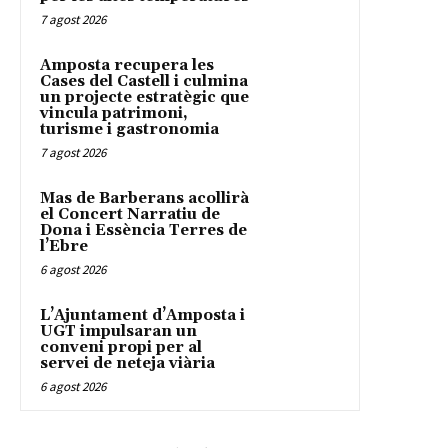
7 agost 2026
Amposta recupera les
Cases del Castell i culmina
un projecte estratègic que
vincula patrimoni,
turisme i gastronomia
7 agost 2026
Mas de Barberans acollirà
el Concert Narratiu de
Dona i Essència Terres de
l’Ebre
6 agost 2026
L’Ajuntament d’Amposta i
UGT impulsaran un
conveni propi per al
servei de neteja viària
6 agost 2026