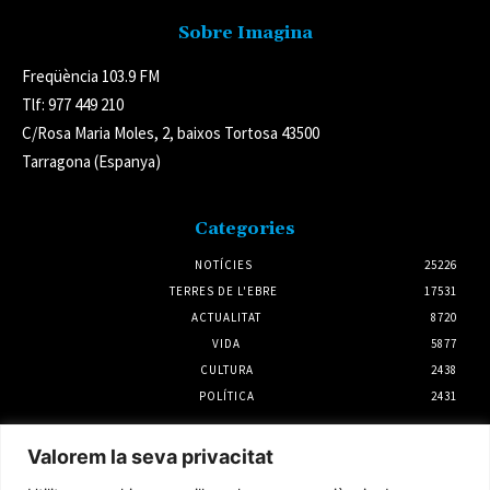
Sobre Imagina
Freqüència 103.9 FM
Tlf: 977 449 210
C/Rosa Maria Moles, 2, baixos Tortosa 43500
Tarragona (Espanya)
Categories
NOTÍCIES
25226
TERRES DE L'EBRE
17531
ACTUALITAT
8720
VIDA
5877
CULTURA
2438
POLÍTICA
2431
Notícies
Valorem la seva privacitat
Mas de Barberans acollirà el Concert