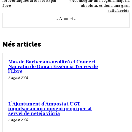
fotovoltaiques al Maset Espai
«Aconseguir una segona majoria
Jove
absoluta, et dona una gran
satisfacció»
- Anunci -
Més articles
Mas de Barberans acollirà el Concert
Narratiu de Dona i Essència Terres de
l’Ebre
6 agost 2026
L’Ajuntament d’Amposta i UGT
impulsaran un conveni propi per al
servei de neteja viària
6 agost 2026