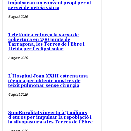
impulsaran un conveni propi per al
servei de neteja viària
6 agost 2026
Telefònica reforça la xarxa de
cobertura en 290 punts de
Tarragona, les Terres de l’Ebre i
Lleida per l’eclipsi solar
6 agost 2026
L’Hospital Joan XXIII estrena una
tècnica per obtenir mostres de
teixit pulmonar sense cirurgia
6 agost 2026
SomRuralitats invertirà 3 milions
d’euros per impulsar la repoblació i
la silvopastura a les Terres de l’Ebre
6 agost 2026