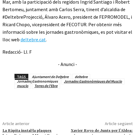
Mar, amb la participació dels regidors Ingrid Santiago i Robert
Bertomeu, juntament amb Carlos Serra, tinent d’alcaldia de
#DeltebreProjecció, Álvaro Acero, president de FEPROMODEL, i
Ricard Chopo, vicepresident de FECOTUR. Per obtenir més
informació sobre les jornades gastronòmiques, es pot visitar el
lloc web
deltebre.cat
.
Redacció- Ll. F
- Anunci -
TAGS
Ajuntament de Deltebre
deltebre
Jornades Gastronomiques
Jornades Gastronòmiques del Musclo
musclo
Terres de l'Ebre
Article anterior
Article següent
La Ràpita instal·la plaques
Xavier Royo de Junts per l’Aldea: