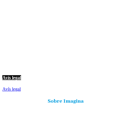
© Imagina Ràdio és la ràdio musical i informativa de les Terres de l'Ebre.
Tot i ser una emissora privada mantenim l'essència de servei públic per
oferir una informació de qualitat i de proximitat.
Avís legal
Avís legal
Sobre Imagina
Freqüència 103.9 FM
Tlf: 977 449 210
C/Rosa Maria Moles, 2, baixos Tortosa 43500