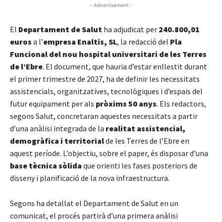
- Advertisement -
El
Departament de Salut
ha adjudicat per
240.800,01
euros
a l’
empresa Enaltis, SL
, la redacció del
Pla
Funcional del nou hospital universitari de les Terres
de l’Ebre
. El document, que hauria d’estar enllestit durant
el primer trimestre de 2027, ha de definir les necessitats
assistencials, organitzatives, tecnològiques i d’espais del
futur equipament per als
pròxims 50 anys
. Els redactors,
segons Salut, concretaran aquestes necessitats a partir
d’una anàlisi integrada de la
realitat assistencial,
demogràfica i territorial
de les Terres de l’Ebre en
aquest període. L’objectiu, sobre el paper, és disposar d’una
base tècnica sòlida
que orienti les fases posteriors de
disseny i planificació de la nova infraestructura.
Segons ha detallat el Departament de Salut en un
comunicat, el procés partirà d’una primera anàlisi