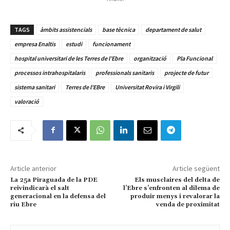
TAGS
àmbits assistencials
base tècnica
departament de salut
empresa Enaltis
estudi
funcionament
hospital universitari de les Terres de l’Ebre
organització
Pla Funcional
processos intrahospitalaris
professionals sanitaris
projecte de futur
sistema sanitari
Terres de l'EBre
Universitat Rovira i Virgili
valoració
Article anterior
Article següent
La 25a Piraguada de la PDE
Els musclaires del delta de
reivindicarà el salt
l’Ebre s’enfronten al dilema de
generacional en la defensa del
produir menys i revalorar la
riu Ebre
venda de proximitat