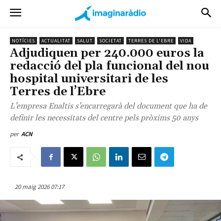
NOTÍCIES
ACTUALITAT
SALUT
SOCIETAT
TERRES DE L'EBRE
VIDA
Adjudiquen per 240.000 euros la
redacció del pla funcional del nou
hospital universitari de les
Terres de l’Ebre
L'empresa Enaltis s'encarregarà del document que ha de
definir les necessitats del centre pels pròxims 50 anys
per
ACN
20 maig 2026 07:17