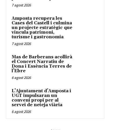
7 agost 2026
Amposta recupera les
Cases del Castell i culmina
un projecte estratègic que
vincula patrimoni,
turisme i gastronomia
7 agost 2026
Mas de Barberans acollirà
el Concert Narratiu de
Dona i Essència Terres de
l’Ebre
6 agost 2026
L’Ajuntament d’Amposta i
UGT impulsaran un
conveni propi per al
servei de neteja viària
6 agost 2026