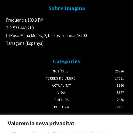
Sobre Imagina
Freqüència 103.9 FM
Tlf: 977 449 210
C/Rosa Maria Moles, 2, baixos Tortosa 43500
Tarragona (Espanya)
Categories
NOTÍCIES
25226
TERRES DE L'EBRE
17531
ACTUALITAT
8720
VIDA
5877
CULTURA
2438
POLÍTICA
2431
Notícies
Valorem la seva privacitat
Ecologistes en Acció critica que el CSN