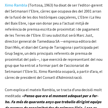
Ximo Rambla
(Tortosa, 1963) ha dixat de ser l’editor-gerent
del Setmanari l’Ebre, càrrec que ocupava des del 2001 arran
de la fusió de les dos històriques capçaleres, L’Ebre i La Veu
del Baix Ebre, i que van donar peu a l’actual mitjà de
referència de premsa escrita de proximitat i de pagament
de les Terres de l’Ebre. El seu substitut serà Marc Just,
director general de Tamediaxa SA —empresa editora del
Diari Més, el diari del Camp de Tarragona i participada pel
Grup Segre, un dels principals referents de premsa de
proximitat del país—, i que exercirà de representant del nou
grup que ha entrat a formar part de l’accionariat de
Setmanari l’Ebre SL. Ximo Rambla ocuparà, a partir d’ara, el
càrrec de president del Consell d’Administració.
Com explica el mateix Rambla, se tracta d’una decisió molt
meditada:
«Penso que era el moment adequat per a fer-
ho. Fa més de quaranta anys que treballo dirigint equips
de premsa de proximitat des de primera línia, i ara es