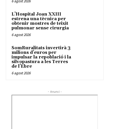
6 agost 2026
L’Hospital Joan XXIII
estrena una tècnica per
obtenir mostres de teixit
pulmonar sense cirurgia
6 agost 2026
SomRuralitats invertirà 3
milions d’euros per
impulsar la repoblació i la
silvopastura a les Terres
de l’Ebre
6 agost 2026
- Anunci -