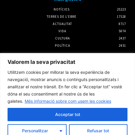
NOTÍCIES
25223
TERRES DE L'EBRE
17528
ACTUALITAT
8717
VIDA
5874
CULTURA
2437
POLÍTICA
2431
Notícies
Valorem la seva privacitat
La CGT denuncia mancances de
Utilitzem cookies per millorar la seva experiència de
climatització, vestuaris i espai a les bases de
les ambulàncies Sanir a l’Ebre
navegació, mostrar anuncis o continguts personalitzats i
4 agost 2026
analitzar el nostre trànsit. En fer clic a “Acceptar tot” vostè
dóna el seu consentiment al nostre ús de les
galetes.
Més informació sobre com usem les cookies
SomRuralitats invertirà 3 milions d’euros
per impulsar la repoblació i la silvopastura a
les Terres de l’Ebre
Acceptar tot
6 agost 2026
Personalitzar
Refusar tot