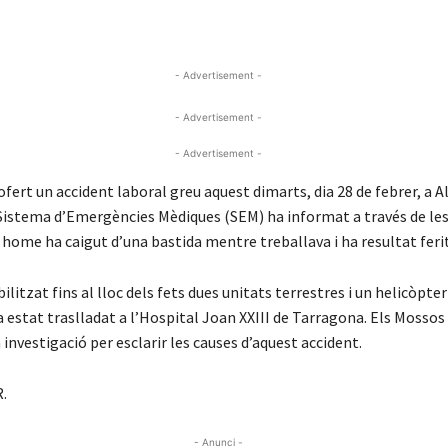
- Advertisement -
- Advertisement -
- Advertisement -
ert un accident laboral greu aquest dimarts, dia 28 de febrer, a A
 Sistema d’Emergències Mèdiques (SEM) ha informat a través de les
 home ha caigut d’una bastida mentre treballava i ha resultat ferit 
litzat fins al lloc dels fets dues unitats terrestres i un helicòpter 
 estat traslladat a l’Hospital Joan XXIII de Tarragona. Els Mossos
investigació per esclarir les causes d’aquest accident.
R.
- Anunci -