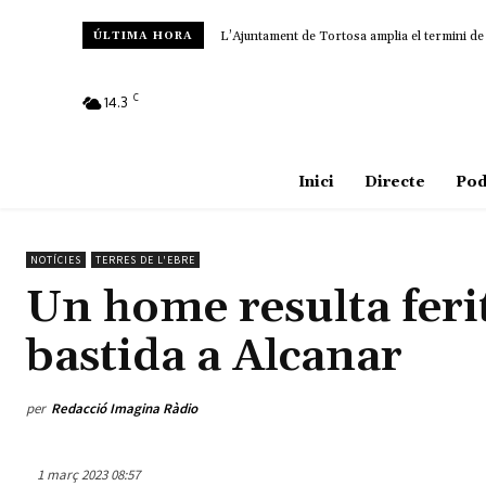
L’Ajuntament de Tortosa amplia el termini de
ÚLTIMA HORA
C
14.3
Amposta
Inici
Directe
Pod
NOTÍCIES
TERRES DE L'EBRE
Un home resulta ferit
bastida a Alcanar
per
Redacció Imagina Ràdio
1 març 2023 08:57