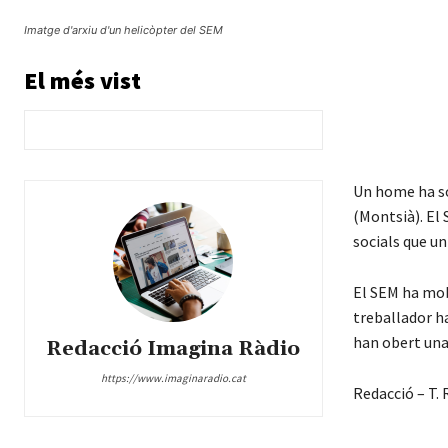
Imatge d'arxiu d'un helicòpter del SEM
El més vist
Un home ha sof
(Montsià). El
socials que un
El SEM ha mobi
treballador ha
han obert una 
Redacció Imagina Ràdio
https://www.imaginaradio.cat
Redacció – T. 