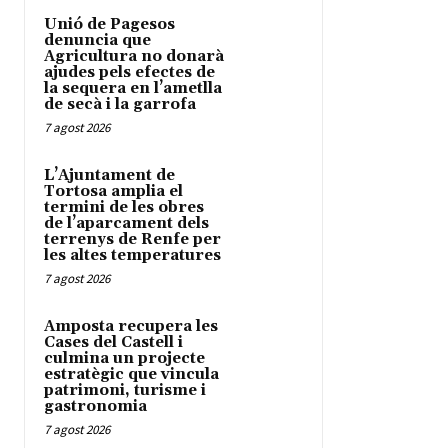
Unió de Pagesos
denuncia que
Agricultura no donarà
ajudes pels efectes de
la sequera en l’ametlla
de secà i la garrofa
7 agost 2026
L’Ajuntament de
Tortosa amplia el
termini de les obres
de l’aparcament dels
terrenys de Renfe per
les altes temperatures
7 agost 2026
Amposta recupera les
Cases del Castell i
culmina un projecte
estratègic que vincula
patrimoni, turisme i
gastronomia
7 agost 2026