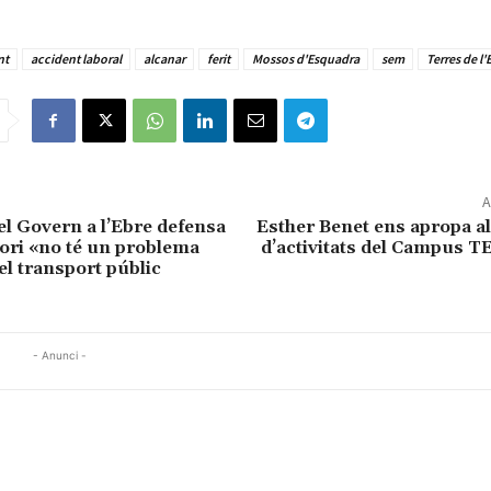
nt
accident laboral
alcanar
ferit
Mossos d'Esquadra
sem
Terres de l'
A
el Govern a l’Ebre defensa
Esther Benet ens apropa a
tori «no té un problema
d’activitats del Campus T
 el transport públic
- Anunci -