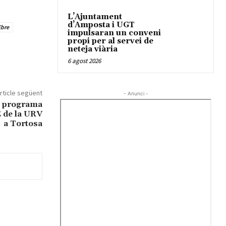
L’Ajuntament
d’Amposta i UGT
Ebre
impulsaran un conveni
propi per al servei de
neteja viària
6 agost 2026
rticle següent
- Anunci -
l programa
E de la URV
a Tortosa