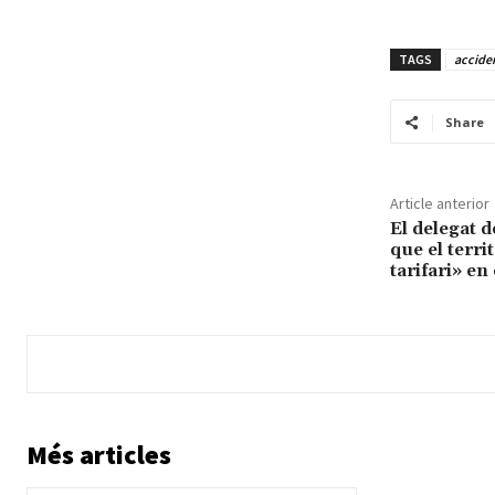
TAGS
accide
Share
Article anterior
El delegat d
que el terri
tarifari» en
Més articles