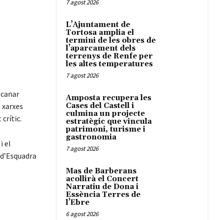
7 agost 2026
L’Ajuntament de
Tortosa amplia el
termini de les obres de
l’aparcament dels
terrenys de Renfe per
les altes temperatures
7 agost 2026
lcanar
Amposta recupera les
 xarxes
Cases del Castell i
culmina un projecte
crític.
estratègic que vincula
patrimoni, turisme i
gastronomia
i el
7 agost 2026
 d’Esquadra
Mas de Barberans
acollirà el Concert
Narratiu de Dona i
Essència Terres de
l’Ebre
6 agost 2026