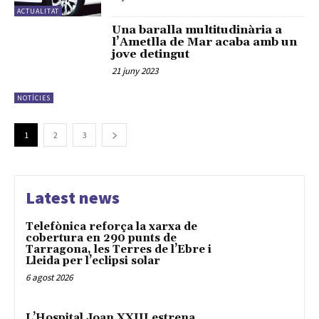
ACTUALITAT
Una baralla multitudinària a
l’Ametlla de Mar acaba amb un
jove detingut
21 juny 2023
NOTÍCIES
1
2
3
Latest news
Telefònica reforça la xarxa de
cobertura en 290 punts de
Tarragona, les Terres de l’Ebre i
Lleida per l’eclipsi solar
6 agost 2026
L’Hospital Joan XXIII estrena