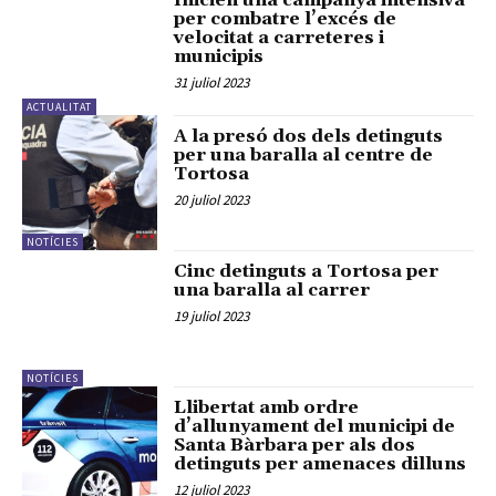
Inicien una campanya intensiva
per combatre l’excés de
velocitat a carreteres i
municipis
31 juliol 2023
ACTUALITAT
A la presó dos dels detinguts
per una baralla al centre de
Tortosa
20 juliol 2023
NOTÍCIES
Cinc detinguts a Tortosa per
una baralla al carrer
19 juliol 2023
NOTÍCIES
Llibertat amb ordre
d’allunyament del municipi de
Santa Bàrbara per als dos
detinguts per amenaces dilluns
12 juliol 2023