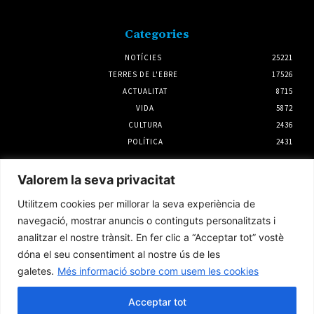
Categories
NOTÍCIES
25221
TERRES DE L'EBRE
17526
ACTUALITAT
8715
VIDA
5872
CULTURA
2436
POLÍTICA
2431
Notícies
Valorem la seva privacitat
L’Observatori de l’Ebre lidera de nou la
Utilitzem cookies per millorar la seva experiència de
recerca sobre l’astre rei en el segon eclipsi
solar total de la seva història
navegació, mostrar anuncis o continguts personalitzats i
5 agost 2026
analitzar el nostre trànsit. En fer clic a “Acceptar tot” vostè
dóna el seu consentiment al nostre ús de les
galetes.
Més informació sobre com usem les cookies
L’Ametlla de Mar i Palamós preparen el 10è
aniversari del seu agermanament
Acceptar tot
3 agost 2026