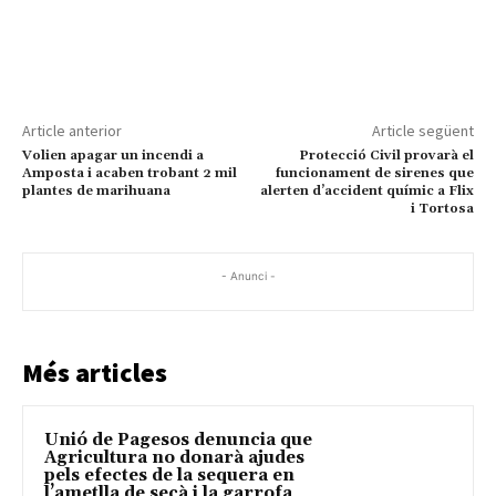
Article anterior
Article següent
Volien apagar un incendi a
Protecció Civil provarà el
Amposta i acaben trobant 2 mil
funcionament de sirenes que
plantes de marihuana
alerten d’accident químic a Flix
i Tortosa
- Anunci -
Més articles
Unió de Pagesos denuncia que
Agricultura no donarà ajudes
pels efectes de la sequera en
l’ametlla de secà i la garrofa