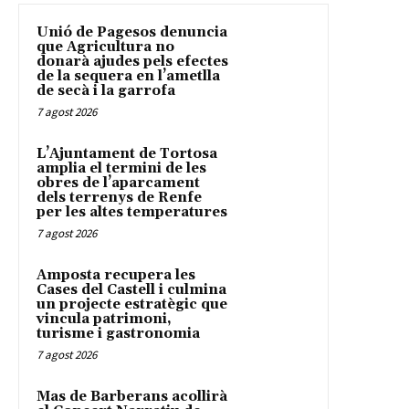
Unió de Pagesos denuncia
que Agricultura no
donarà ajudes pels efectes
de la sequera en l’ametlla
de secà i la garrofa
7 agost 2026
L’Ajuntament de Tortosa
amplia el termini de les
obres de l’aparcament
dels terrenys de Renfe
per les altes temperatures
7 agost 2026
Amposta recupera les
Cases del Castell i culmina
un projecte estratègic que
vincula patrimoni,
turisme i gastronomia
7 agost 2026
Mas de Barberans acollirà