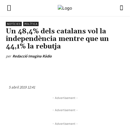
NOTÍCIES
POLÍTICA
Un 48,4% dels catalans vol la
independència mentre que un
44,1% la rebutja
per
Redacció Imagina Ràdio
5 abril 2019 12:41
- Advertisement -
- Advertisement -
- Advertisement -