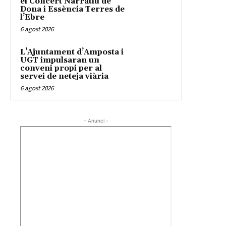
el Concert Narratiu de
Dona i Essència Terres de
l’Ebre
6 agost 2026
L’Ajuntament d’Amposta i
UGT impulsaran un
conveni propi per al
servei de neteja viària
6 agost 2026
- Anunci -