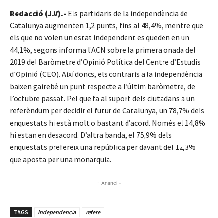
Redacció (J.V).-
Els partidaris de la independència de
Catalunya augmenten 1,2 punts, fins al 48,4%, mentre que
els que no volen un estat independent es queden en un
44,1%, segons informa l’ACN sobre la primera onada del
2019 del Baròmetre d’Opinió Política del Centre d’Estudis
d’Opinió (CEO). Així doncs, els contraris a la independència
baixen gairebé un punt respecte a l’últim baròmetre, de
l’octubre passat. Pel que fa al suport dels ciutadans a un
referèndum per decidir el futur de Catalunya, un 78,7% dels
enquestats hi està molt o bastant d’acord. Només el 14,8%
hi estan en desacord. D’altra banda, el 75,9% dels
enquestats prefereix una república per davant del 12,3%
que aposta per una monarquia.
- Anunci -
TAGS
independencia
refere