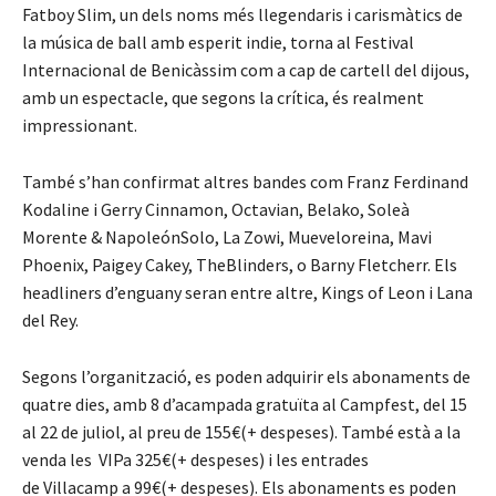
Fatboy Slim, un dels noms més llegendaris i carismàtics de
la música de ball amb esperit indie, torna al Festival
Internacional de Benicàssim com a cap de cartell del dijous,
amb un espectacle, que segons la crítica, és realment
impressionant.
També s’han confirmat altres bandes com Franz Ferdinand
Kodaline i Gerry Cinnamon, Octavian, Belako, Soleà
Morente & NapoleónSolo, La Zowi, Mueveloreina, Mavi
Phoenix, Paigey Cakey, TheBlinders, o Barny Fletcherr. Els
headliners d’enguany seran entre altre, Kings of Leon i Lana
del Rey.
Segons l’organització, es poden adquirir els abonaments de
quatre dies, amb 8 d’acampada gratuïta al Campfest, del 15
al 22 de juliol, al preu de 155€(+ despeses). També està a la
venda les VIPa 325€(+ despeses) i les entrades
de Villacamp a 99€(+ despeses). Els abonaments es poden