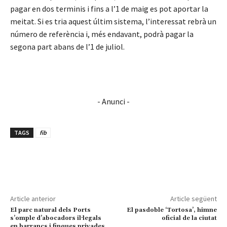
pagar en dos terminis i fins a l’1 de maig es pot aportar la
meitat. Si es tria aquest últim sistema, l’interessat rebrà un
número de referència i, més endavant, podrà pagar la
segona part abans de l’1 de juliol.
- Anunci -
TAGS
fib
Article anterior
Article següent
El parc natural dels Ports
El pasdoble ‘Tortosa’, himne
s’omple d’abocadors il·legals
oficial de la ciutat
en barrancs i finques privades