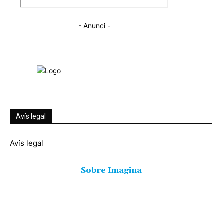
- Anunci -
© Imagina Ràdio és la ràdio musical i informativa de les Terres de
l'Ebre. Tot i ser una emissora privada mantenim l'essència de servei
públic per oferir una informació de qualitat i de proximitat.
Avís legal
Avís legal
Sobre Imagina
Freqüència 103.9 FM
Tlf: 977 449 210
C/Rosa Maria Moles, 2, baixos Tortosa 43500