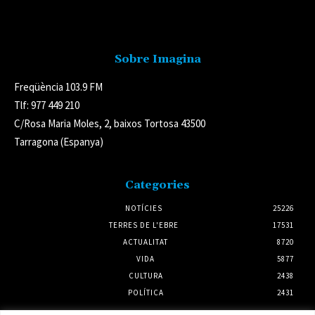
Avís legal
Sobre Imagina
Freqüència 103.9 FM
Tlf: 977 449 210
C/Rosa Maria Moles, 2, baixos Tortosa 43500
Tarragona (Espanya)
Categories
NOTÍCIES
25226
TERRES DE L'EBRE
17531
ACTUALITAT
8720
VIDA
5877
CULTURA
2438
POLÍTICA
2431