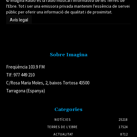
© Imagina Ràdio és la ràdio musical i informativa de les Terres de
l'Ebre. Tot i ser una emissora privada mantenim l'essència de servei
públic per oferir una informació de qualitat i de proximitat.
Avís legal
Avís legal
Sobre Imagina
Freqüència 103.9 FM
Tlf: 977 449 210
C/Rosa Maria Moles, 2, baixos Tortosa 43500
Tarragona (Espanya)
Categories
NOTÍCIES
25218
TERRES DE L'EBRE
17524
ACTUALITAT
8712