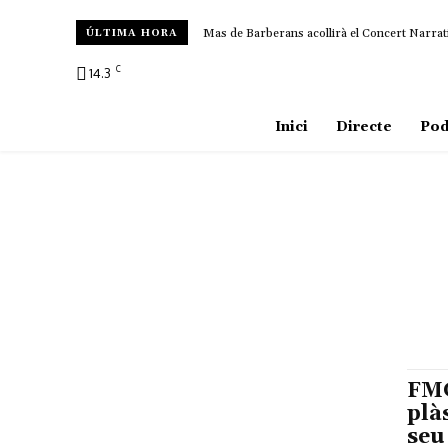
Mas de Barberans acollirà el Concert Narrat
ÚLTIMA HORA
C
14.3
Amposta
Inici
Directe
Pod
FMG
plà
seu