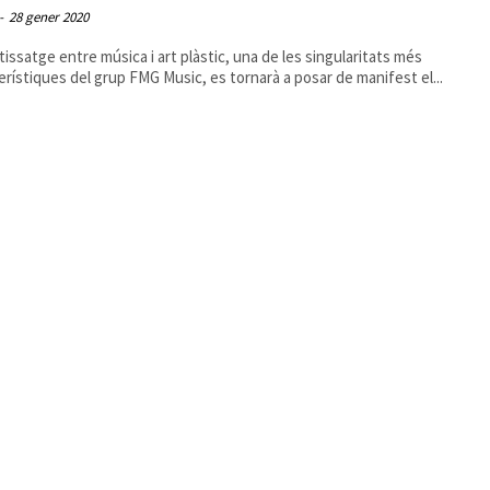
-
28 gener 2020
tissatge entre música i art plàstic, una de les singularitats més
erístiques del grup FMG Music, es tornarà a posar de manifest el...