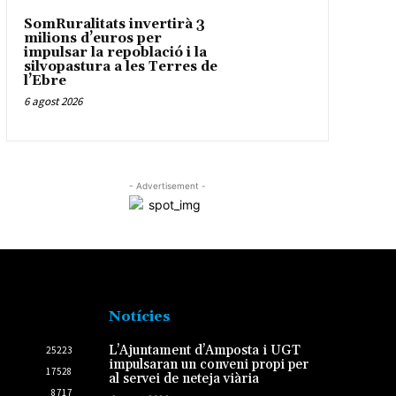
SomRuralitats invertirà 3
milions d’euros per
impulsar la repoblació i la
silvopastura a les Terres de
l’Ebre
6 agost 2026
- Advertisement -
Notícies
L’Ajuntament d’Amposta i UGT
25223
impulsaran un conveni propi per
17528
al servei de neteja viària
8717