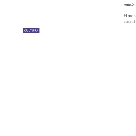
admin
El mes
caract
CULTURA