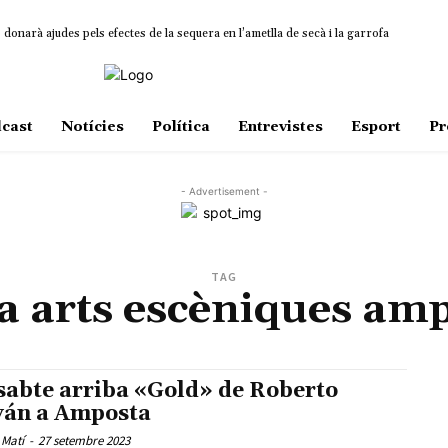
onarà ajudes pels efectes de la sequera en l’ametlla de secà i la garrofa
cast
Notícies
Política
Entrevistes
Esport
Pr
- Advertisement -
TAG
 arts escèniques am
sabte arriba «Gold» de Roberto
ván a Amposta
 Matí
-
27 setembre 2023