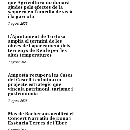
que Agricultura no donarà
ajudes pels efectes de la
sequera en l’ametlla de secà
i la garrofa
7 agost 2026
L’Ajuntament de Tortosa
amplia el termini de les
obres de l’aparcament dels
terrenys de Renfe per les
altes temperatures
7 agost 2026
Amposta recupera les Cases
del Castell i culmina un
projecte estratègic que
vincula patrimoni, turisme i
gastronomia
7 agost 2026
Mas de Barberans acollirà el
Concert Narratiu de Dona i
Essència Terres de l’Ebre
6 agost 2026