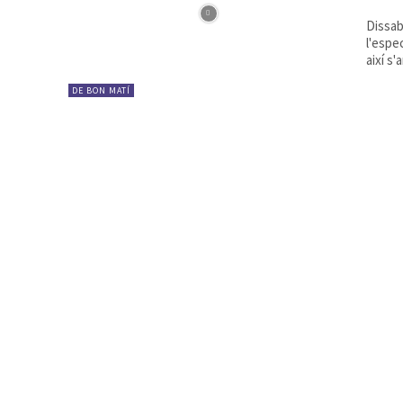
Dissab
l'espe
així s
DE BON MATÍ