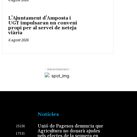
L’Ajuntament d’Amposta i
UGT impulsaran un conveni
propi per al servei de neteja
viària
6 agost 2026
- Advertisement -
Notícies
Unió de Pagesos denuncia que
25226
Agricultura no donarà ajudes
17531
pels efectes de la sequera en