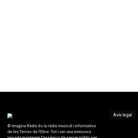
Avís legal
© Imagina Ràdio és la ràdio musical i informativa
Avís legal
de les Terres de l'Ebre. Tot i ser una emissora
privada mantenim l'essència de servei públic per