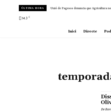
Unió de Pagesos denuncia que Agricultura no d
ÚLTIMA HORA
C
14.3
Amposta
Inici
Directe
Pod
temporada
Dis
Oli
De Bon