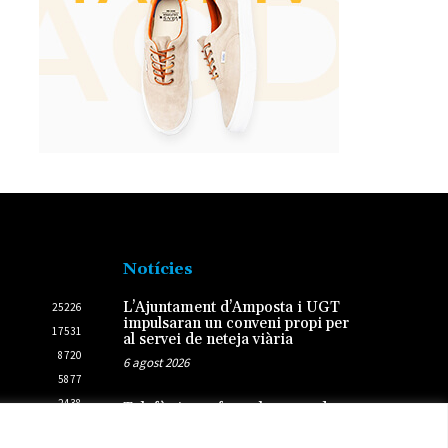
Notícies
L’Ajuntament d’Amposta i UGT
25226
impulsaran un conveni propi per
17531
al servei de neteja viària
8720
6 agost 2026
5877
2438
Telefònica reforça la xarxa de
cobertura en 290 punts de
2431
Tarragona, les Terres de l’Ebre i