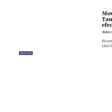
Mov
Tau
efe
Redacc
Movem 
salut m
NOTÍCIES