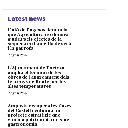
Latest news
Unió de Pagesos denuncia
que Agricultura no donarà
ajudes pels efectes de la
sequera en l’ametlla de secà
i la garrofa
7 agost 2026
L’Ajuntament de Tortosa
amplia el termini de les
obres de l’aparcament dels
terrenys de Renfe per les
altes temperatures
7 agost 2026
Amposta recupera les Cases
del Castell i culmina un
projecte estratègic que
vincula patrimoni, turisme i
gastronomia