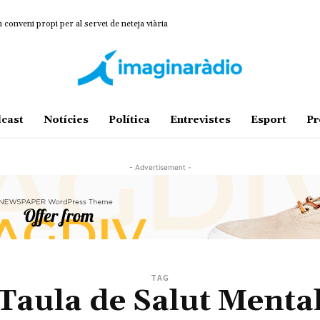
onveni propi per al servei de neteja viària
cast
Notícies
Política
Entrevistes
Esport
Pr
- Advertisement -
TAG
Taula de Salut Menta