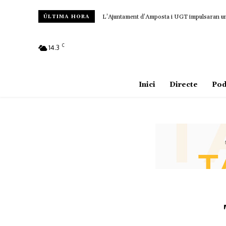
L’Ajuntament d’Amposta i UGT impulsaran un c
ÚLTIMA HORA
C
14.3
Amposta
Inici
Directe
Pod