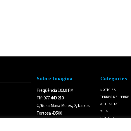
Sobre Imagina
Categories
Freqüència 103.9 FM
NOTÍCIES
TERRES DE L'EBRE
Tlf: 977 449 210
ACTUALITAT
C/Rosa Maria Moles, 2, baixos
VIDA
Tortosa 43500
CULTURA
Tarragona (Espanya)
POLÍTICA