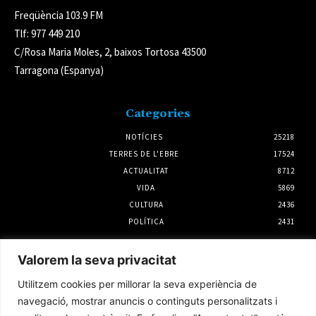
Freqüència 103.9 FM
Tlf: 977 449 210
C/Rosa Maria Moles, 2, baixos Tortosa 43500
Tarragona (Espanya)
Categories
NOTÍCIES
25218
TERRES DE L'EBRE
17524
ACTUALITAT
8712
VIDA
5869
CULTURA
2436
POLÍTICA
2431
Notícies
Valorem la seva privacitat
Deltebre incorporarà dos nous HUBS
Utilitzem cookies per millorar la seva experiència de
turístics al Passeig del Carrilet
navegació, mostrar anuncis o continguts personalitzats i
31 juliol 2026