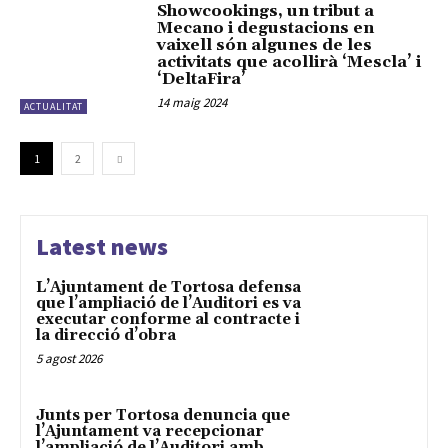
Showcookings, un tribut a
Mecano i degustacions en
vaixell són algunes de les
activitats que acollirà ‘Mescla’ i
‘DeltaFira’
14 maig 2024
ACTUALITAT
1
2
Latest news
L’Ajuntament de Tortosa defensa
que l’ampliació de l’Auditori es va
executar conforme al contracte i
la direcció d’obra
5 agost 2026
Junts per Tortosa denuncia que
l’Ajuntament va recepcionar
l’ampliació de l’Auditori amb