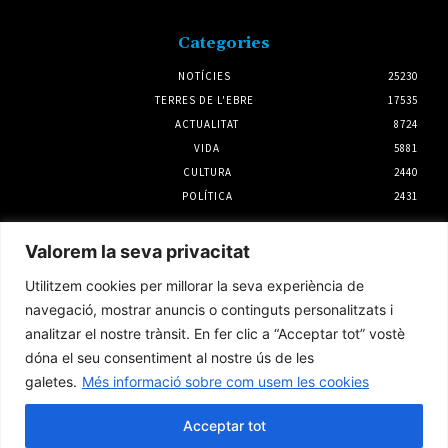
Categories
NOTÍCIES
25230
TERRES DE L'EBRE
17535
ACTUALITAT
8724
VIDA
5881
CULTURA
2440
POLÍTICA
2431
Notícies
Valorem la seva privacitat
L’Ajuntament d’Amposta i UGT impulsaran
Utilitzem cookies per millorar la seva experiència de
un conveni propi per al servei de neteja
viària
navegació, mostrar anuncis o continguts personalitzats i
6 agost 2026
analitzar el nostre trànsit. En fer clic a “Acceptar tot” vostè
dóna el seu consentiment al nostre ús de les
galetes.
Més informació sobre com usem les cookies
El 61è Concert Popular de Bandes d’Amposta
retrà homenatge al compositor Juli Pañella
Anguera
Acceptar tot
4 agost 2026