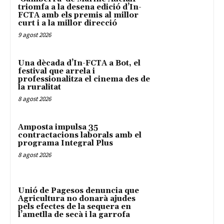
triomfa a la desena edició d’In-
FCTA amb els premis al millor
curt i a la millor direcció
9 agost 2026
Una dècada d’In-FCTA a Bot, el
festival que arrela i
professionalitza el cinema des de
la ruralitat
8 agost 2026
Amposta impulsa 35
contractacions laborals amb el
programa Integral Plus
8 agost 2026
Unió de Pagesos denuncia que
Agricultura no donarà ajudes
pels efectes de la sequera en
l’ametlla de secà i la garrofa