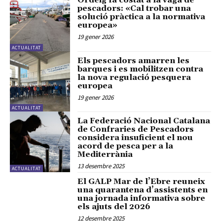
Ordeig fa costat a la vaga de
pescadors: «Cal trobar una
solució pràctica a la normativa
europea»
19 gener 2026
ACTUALITAT
Els pescadors amarren les
barques i es mobilitzen contra
la nova regulació pesquera
europea
19 gener 2026
ACTUALITAT
La Federació Nacional Catalana
de Confraries de Pescadors
considera insuficient el nou
acord de pesca per a la
Mediterrània
13 desembre 2025
ACTUALITAT
El GALP Mar de l’Ebre reuneix
una quarantena d’assistents en
una jornada informativa sobre
els ajuts del 2026
12 desembre 2025