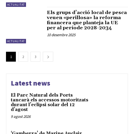
ACTUALITAT
Els grups d’acció local de pesca
veuen «perillosa» la reforma
financera que planteja la UE
per al període 2028-2034
10 desembre 2025
ACTUALITAT
1
2
3
Latest news
El Parc Natural dels Ports
tancarà els accessos motoritzats
durant l’eclipsi solar del 12
d’agost
9 agost 2026
‘Gamberra’ de Marine Auclair