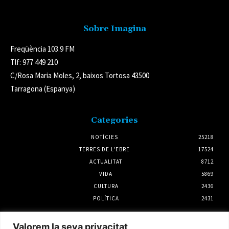
Sobre Imagina
Freqüència 103.9 FM
Tlf: 977 449 210
C/Rosa Maria Moles, 2, baixos Tortosa 43500
Tarragona (Espanya)
Categories
NOTÍCIES
25218
TERRES DE L'EBRE
17524
ACTUALITAT
8712
VIDA
5869
CULTURA
2436
POLÍTICA
2431
Notícies
Valorem la seva privacitat