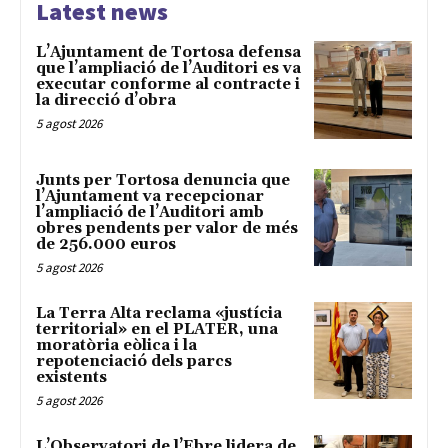
Latest news
L’Ajuntament de Tortosa defensa
que l’ampliació de l’Auditori es va
executar conforme al contracte i
la direcció d’obra
5 agost 2026
Junts per Tortosa denuncia que
l’Ajuntament va recepcionar
l’ampliació de l’Auditori amb
obres pendents per valor de més
de 256.000 euros
5 agost 2026
La Terra Alta reclama «justícia
territorial» en el PLATER, una
moratòria eòlica i la
repotenciació dels parcs
existents
5 agost 2026
L’Observatori de l’Ebre lidera de