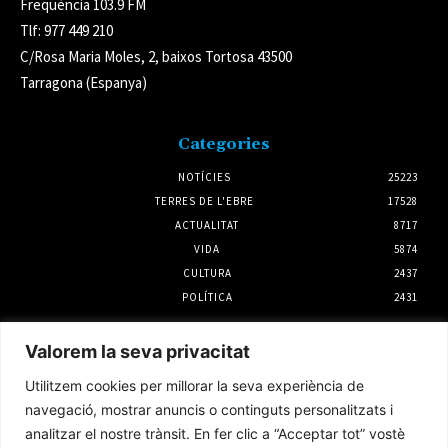
Freqüència 103.9 FM
Tlf: 977 449 210
C/Rosa Maria Moles, 2, baixos Tortosa 43500
Tarragona (Espanya)
Categories
NOTÍCIES
25223
TERRES DE L'EBRE
17528
ACTUALITAT
8717
VIDA
5874
CULTURA
2437
POLÍTICA
2431
Notícies
Valorem la seva privacitat
La rehabilitació el primer semestre a la
Utilitzem cookies per millorar la seva experiència de
demarcació de l’Ebre creix un 45%
navegació, mostrar anuncis o continguts personalitzats i
4 agost 2026
analitzar el nostre trànsit. En fer clic a “Acceptar tot” vostè