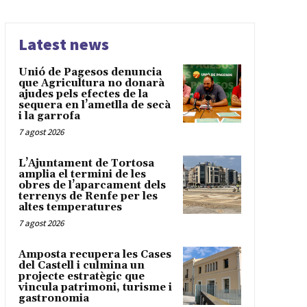
Latest news
Unió de Pagesos denuncia
que Agricultura no donarà
ajudes pels efectes de la
sequera en l’ametlla de secà
i la garrofa
7 agost 2026
L’Ajuntament de Tortosa
amplia el termini de les
obres de l’aparcament dels
terrenys de Renfe per les
altes temperatures
7 agost 2026
Amposta recupera les Cases
del Castell i culmina un
projecte estratègic que
vincula patrimoni, turisme i
gastronomia