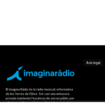
Avís legal
Avís legal
© Imagina Ràdio és la ràdio musical i informativa
de les Terres de l'Ebre. Tot i ser una emissora
privada mantenim l'essència de servei públic per
oferir una informació de qualitat i de proximitat.