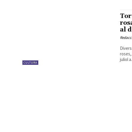
Tor
ros
al 
Redacc
Divers
roses,
juliol a.
CULTURA