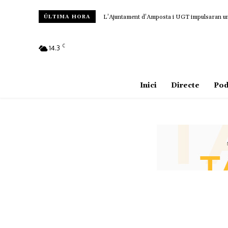
L’Ajuntament d’Amposta i UGT impulsaran un c
ÚLTIMA HORA
C
14.3
Amposta
Inici
Directe
Pod