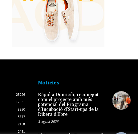
Notícies
Ràpid a Domicili, reconegut
25226
com el projecte amb més
17531
potencial del Programa
d’Incubació d’Start-ups de la
8720
Ribera d’Ebre
5877
3 agost 2026
2438
2431
L’Ajuntament de Tortosa amplia