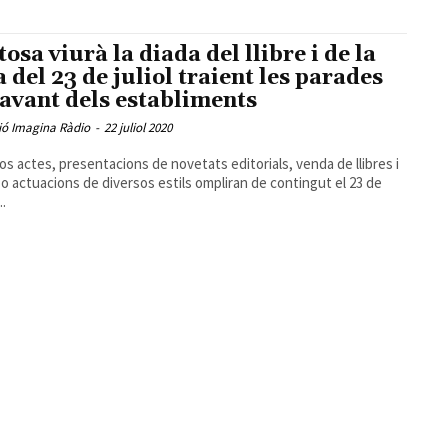
tosa viurà la diada del llibre i de la
a del 23 de juliol traient les parades
davant dels establiments
ió Imagina Ràdio
-
22 juliol 2020
os actes, presentacions de novetats editorials, venda de llibres i
 o actuacions de diversos estils ompliran de contingut el 23 de
..