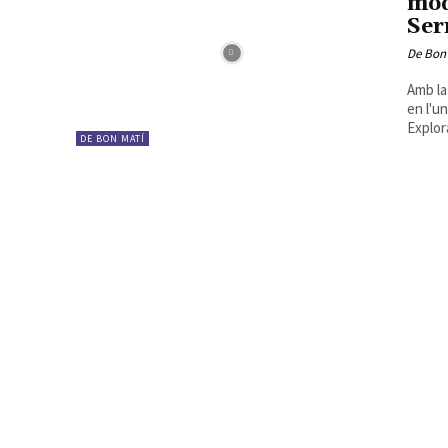
mod
Ser
De Bon
Amb la
en l'u
Explora
DE BON MATÍ