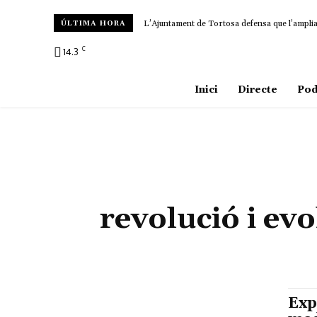
L’Ajuntament de Tortosa defensa que l’ampliac
ÚLTIMA HORA
C
14.3
Amposta
Inici
Directe
Pod
revolució i ev
Exp