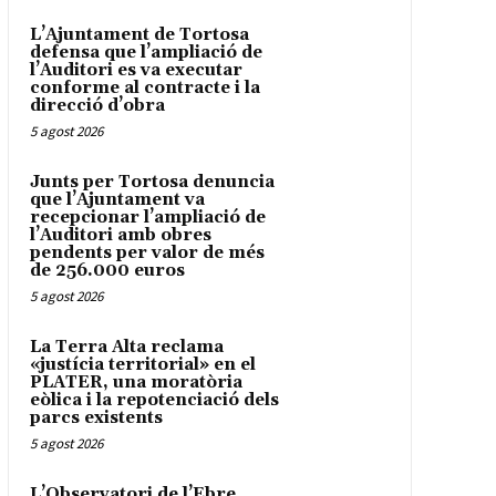
L’Ajuntament de Tortosa
defensa que l’ampliació de
l’Auditori es va executar
conforme al contracte i la
direcció d’obra
5 agost 2026
Junts per Tortosa denuncia
que l’Ajuntament va
recepcionar l’ampliació de
l’Auditori amb obres
pendents per valor de més
de 256.000 euros
5 agost 2026
La Terra Alta reclama
«justícia territorial» en el
PLATER, una moratòria
eòlica i la repotenciació dels
parcs existents
5 agost 2026
L’Observatori de l’Ebre