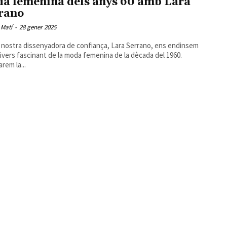
a femenina dels anys 60 amb Lara
rano
 Matí
-
28 gener 2025
 nostra dissenyadora de confiança, Lara Serrano, ens endinsem
nivers fascinant de la moda femenina de la dècada del 1960.
rem la...