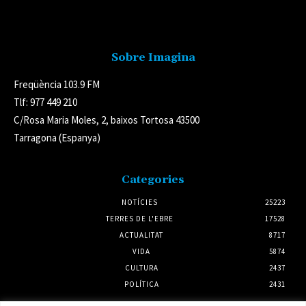
Avís legal
Sobre Imagina
Freqüència 103.9 FM
Tlf: 977 449 210
C/Rosa Maria Moles, 2, baixos Tortosa 43500
Tarragona (Espanya)
Categories
NOTÍCIES
25223
TERRES DE L'EBRE
17528
ACTUALITAT
8717
VIDA
5874
CULTURA
2437
POLÍTICA
2431