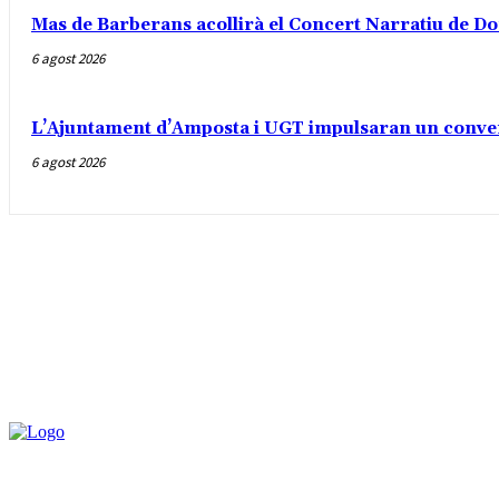
Mas de Barberans acollirà el Concert Narratiu de Do
6 agost 2026
L’Ajuntament d’Amposta i UGT impulsaran un conveni 
6 agost 2026