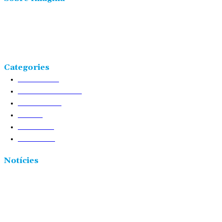
Freqüència 103.9 FM
Tlf: 977 449 210
C/Rosa Maria Moles, 2, baixos Tortosa 43500
Tarragona (Espanya)
Categories
NOTÍCIES
25226
TERRES DE L'EBRE
17531
ACTUALITAT
8720
VIDA
5877
CULTURA
2438
POLÍTICA
2431
Notícies
L’Observatori de l’Ebre lidera de nou la recerca sobre l’astre rei
5 agost 2026