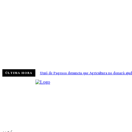
Unió de Pagesos denuncia que Agricultura no donarà ajudes 
ÚLTIMA HORA
C