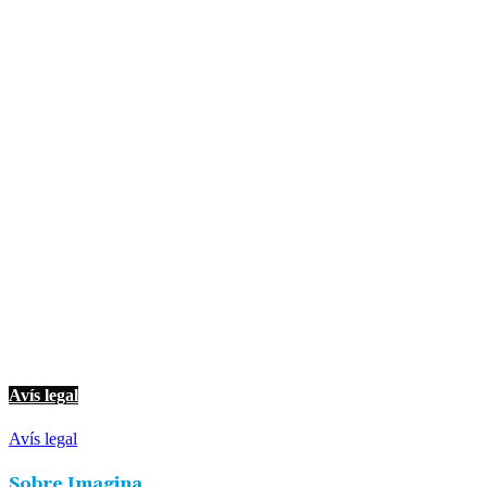
© Imagina Ràdio és la ràdio musical i informativa de les Terres de l'Ebre. 
Avís legal
Avís legal
Sobre Imagina