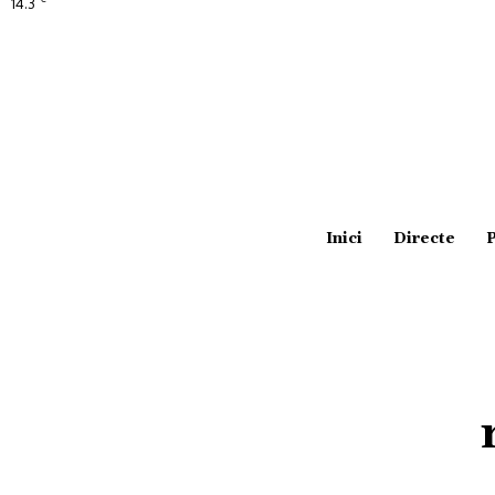
14.3
Amposta
Inici
Directe