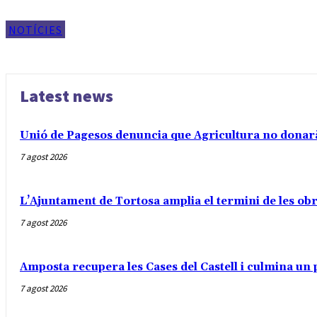
NOTÍCIES
Latest news
Unió de Pagesos denuncia que Agricultura no donarà a
7 agost 2026
L’Ajuntament de Tortosa amplia el termini de les obr
7 agost 2026
Amposta recupera les Cases del Castell i culmina un 
7 agost 2026