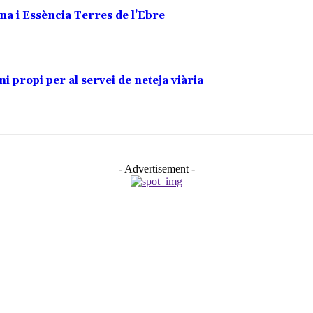
na i Essència Terres de l’Ebre
propi per al servei de neteja viària
- Advertisement -