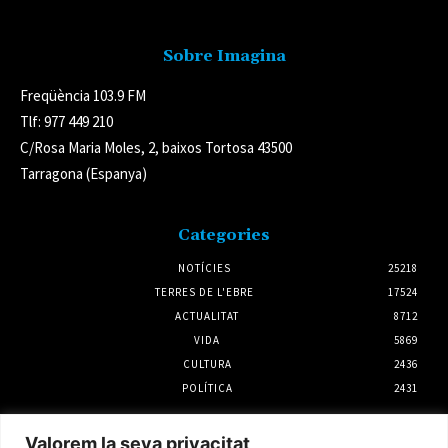
Sobre Imagina
Freqüència 103.9 FM
Tlf: 977 449 210
C/Rosa Maria Moles, 2, baixos Tortosa 43500
Tarragona (Espanya)
Categories
NOTÍCIES
25218
TERRES DE L'EBRE
17524
ACTUALITAT
8712
VIDA
5869
CULTURA
2436
POLÍTICA
2431
Notícies
Valorem la seva privacitat