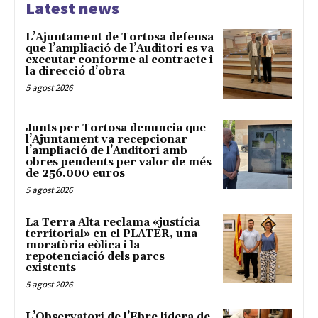
Latest news
L’Ajuntament de Tortosa defensa
que l’ampliació de l’Auditori es va
executar conforme al contracte i
la direcció d’obra
5 agost 2026
Junts per Tortosa denuncia que
l’Ajuntament va recepcionar
l’ampliació de l’Auditori amb
obres pendents per valor de més
de 256.000 euros
5 agost 2026
La Terra Alta reclama «justícia
territorial» en el PLATER, una
moratòria eòlica i la
repotenciació dels parcs
existents
5 agost 2026
L’Observatori de l’Ebre lidera de