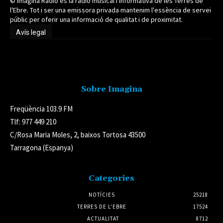
© Imagina Ràdio és la ràdio musical i informativa de les Terres de
l'Ebre. Tot i ser una emissora privada mantenim l'essència de servei
públic per oferir una informació de qualitat i de proximitat.
Avís legal
Avís legal
Sobre Imagina
Freqüència 103.9 FM
Tlf: 977 449 210
C/Rosa Maria Moles, 2, baixos Tortosa 43500
Tarragona (Espanya)
Categories
NOTÍCIES
25218
TERRES DE L'EBRE
17524
ACTUALITAT
8712