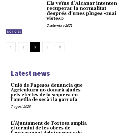
Els veïns d’Alcanar intenten
recuperar la normalitat
després d’unes pluges «mai
vistes»
2 setembre 2021
NOTÍCIES
1
2
3
Latest news
Unió de Pagesos denuncia que
Agricultura no donarà ajudes
pels efectes de la sequera en
l’ametlla de secà i la garrofa
7 agost 2026
L’Ajuntament de Tortosa amplia
el termini de les obres de
l’aparcament dels terrenys de