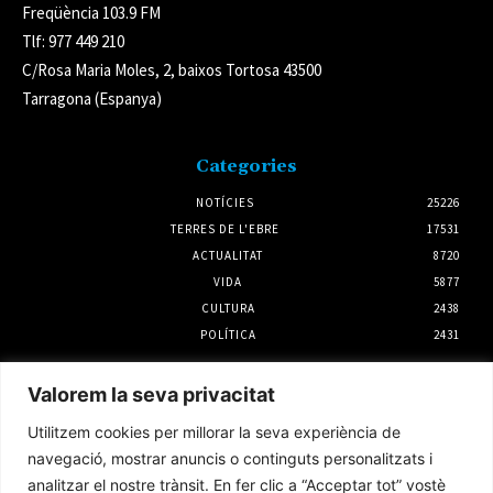
Freqüència 103.9 FM
Tlf: 977 449 210
C/Rosa Maria Moles, 2, baixos Tortosa 43500
Tarragona (Espanya)
Categories
NOTÍCIES
25226
TERRES DE L'EBRE
17531
ACTUALITAT
8720
VIDA
5877
CULTURA
2438
POLÍTICA
2431
Notícies
Valorem la seva privacitat
L’Ajuntament de Tortosa amplia el termini
Utilitzem cookies per millorar la seva experiència de
de les obres de l’aparcament dels terrenys de
Renfe per les altes temperatures
navegació, mostrar anuncis o continguts personalitzats i
7 agost 2026
analitzar el nostre trànsit. En fer clic a “Acceptar tot” vostè